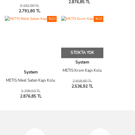
2.876,85 TL
3.102,00 TL
2.791,80 TL
%10
%10
STOKTA YOK
System
METIS Krom Kapı Kolu
System
METIS Nikel Saten Kapı Kolu
2.818,80 TL
2.536,92 TL
3.196,50 TL
2.876,85 TL