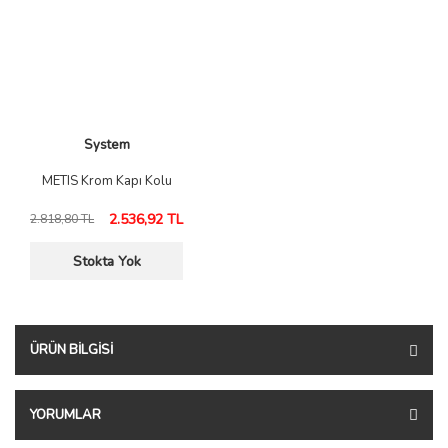
System
METIS Krom Kapı Kolu
2.536,92 TL
2.818,80 TL
Stokta Yok
ÜRÜN BILGISI
YORUMLAR