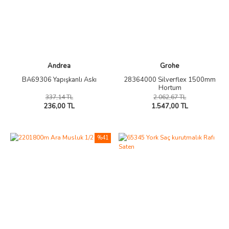
Andrea
Grohe
BA69306 Yapışkanlı Askı
28364000 Silverflex 1500mm
Hortum
337,14 TL
2.062,67 TL
236,00 TL
1.547,00 TL
%41