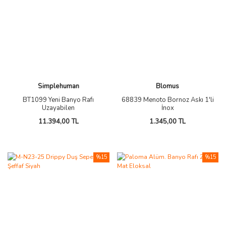
Simplehuman
Blomus
BT1099 Yeni Banyo Rafı
68839 Menoto Bornoz Askı 1'li
Uzayabilen
İnox
11.394,00 TL
1.345,00 TL
%15
%15