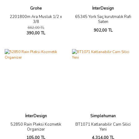
Grohe
İnterDesign
2201800m Ara Musluk 1/2 x
65345 York Saç kurutmalık Rafı
3/8
Saten
662,00 TL
902,00 TL
390,00 TL
İnterDesign
Simplehuman
52850 Rain Pleksi Kozmetik
BT1071 Katlanabilir Cam Silici
Organizer
Yeni
105,00 TL
4.314,00 TL