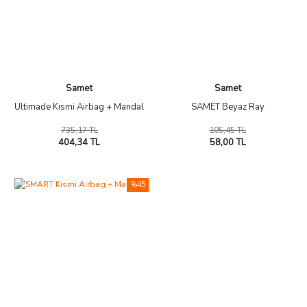
Samet
Samet
Ultimade Kısmi Airbag + Mandal
SAMET Beyaz Ray
735,17 TL
105,45 TL
404,34 TL
58,00 TL
%45