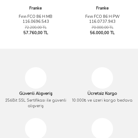
Franke
Franke
Fırın FCO 86 H MB
Fırın FCO 86 H PW
116.0696.543
116.0737.943
72.200,00 TL
70.000,00 TL
57.760,00 TL
56.000,00 TL
Güvenli Alışveriş
Ücretsiz Kargo
256Bit SSL Sertifikası ile güvenli
10.000₺ ve üzeri kargo bedava
alışveriş