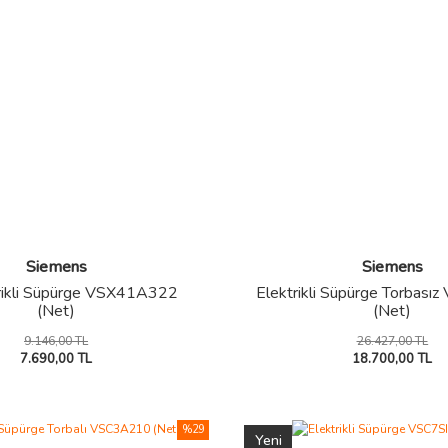
Siemens
Siemens
trikli Süpürge VSX41A322
Elektrikli Süpürge Torbas
(Net)
(Net)
9.146,00 TL
26.427,00 TL
7.690,00 TL
18.700,00 TL
%29
Yeni