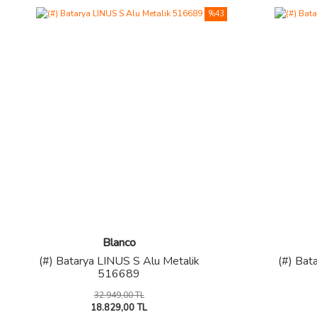
%43
Blanco
(#) Batarya LINUS S Alu Metalik
(#) Bat
516689
32.949,00 TL
18.829,00 TL