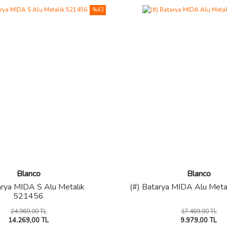
%43
Blanco
Blanco
arya MIDA S Alu Metalik
(#) Batarya MIDA Alu Met
521456
24.969,00 TL
17.469,00 TL
14.269,00 TL
9.979,00 TL