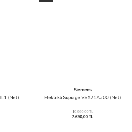
Siemens
IL1 (Net)
Elektrikli Süpürge VSX21A300 (Net)
10.960,00 TL
7.690,00 TL