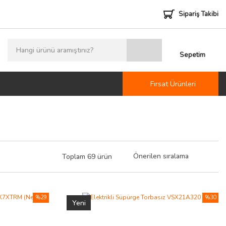
Sipariş Takibi
Sepetim
Fırsat Ürünleri
Toplam 69 ürün
%29
%30
Yeni