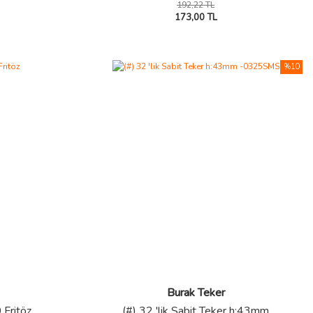
192,22 TL
173,00 TL
%10
Burak Teker
Fritöz
(#) 32 'lik Sabit Teker h:43mm