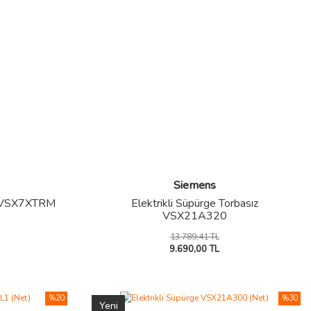
Siemens
ız VSX7XTRM
Elektrikli Süpürge Torbasız
VSX21A320
13.789,41 TL
9.690,00 TL
%20
%30
Yeni