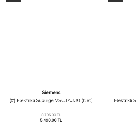
Siemens
(#) Elektrikli Süpürge VSC3A330 (Net)
Elektrikl
8.706,00 TL
5.490,00 TL