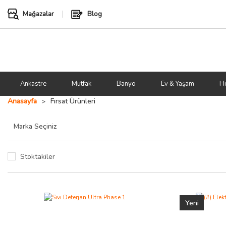
Mağazalar
Blog
Ankastre
Mutfak
Banyo
Ev & Yaşam
Hı
Anasayfa
Fırsat Ürünleri
Stoktakiler
Yeni