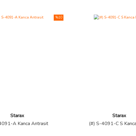
%10
Starax
Starax
4091-A Kanca Antrasit
(#) S-4091-C S Kanc