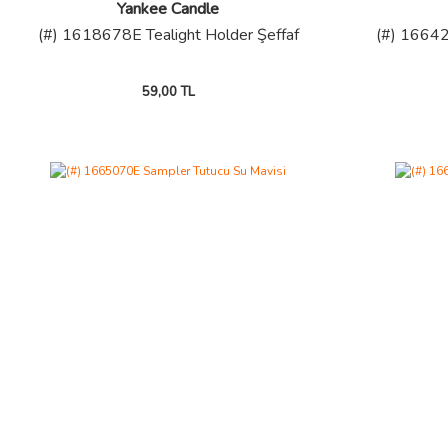
Yankee Candle
(#) 1618678E Tealight Holder Şeffaf
(#) 1664
59,00 TL