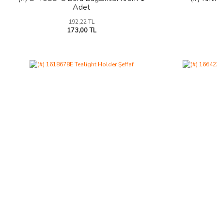
Adet
192,22 TL
173,00 TL