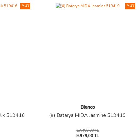
%43
%43
Blanco
alik 519416
(#) Batarya MIDA Jasmine 519419
17.469,00 TL
9.979,00 TL