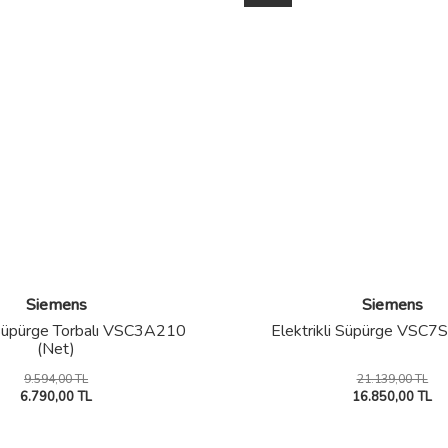
Siemens
Siemens
i Süpürge Torbalı VSC3A210
Elektrikli Süpürge VSC7S
(Net)
9.594,00 TL
21.139,00 TL
6.790,00 TL
16.850,00 TL