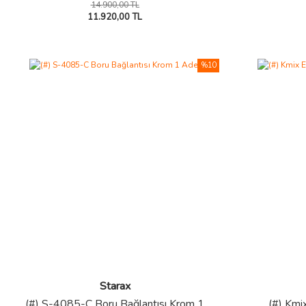
14.900,00 TL
11.920,00 TL
%10
Starax
(#) S-4085-C Boru Bağlantısı Krom 1
(#) Kmi