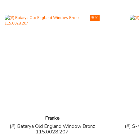
%20
Franke
(#) Batarya Old England Window Bronz
(#) S-
115.0028.207