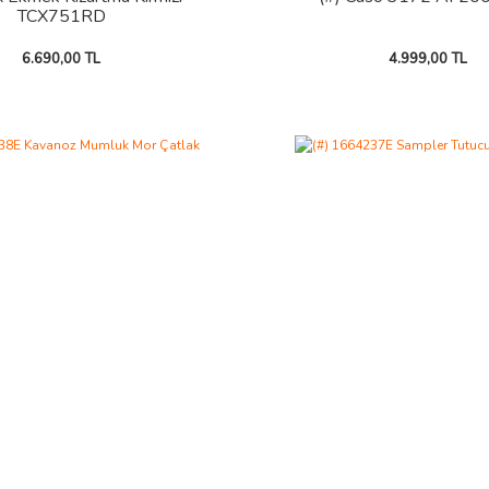
TCX751RD
6.690,00 TL
4.999,00 TL