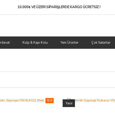
10.000₺ VE ÜZERİ SİPARİŞLERDE
KARGO ÜCRETSİZ !
rdavat
Kulp & Kapı Kolu
Yeni Ürünler
Çok Satanlar
%16
Yeni