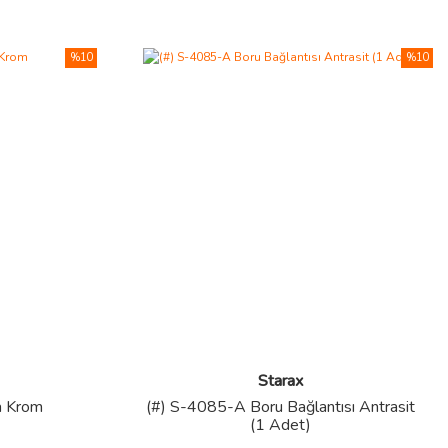
%10
%10
Starax
a Krom
(#) S-4085-A Boru Bağlantısı Antrasit
(1 Adet)