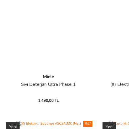
Miele
Sıvı Deterjan Ultra Phase 1
(#) Elek
1.490,00 TL
%37
Yeni
Yeni