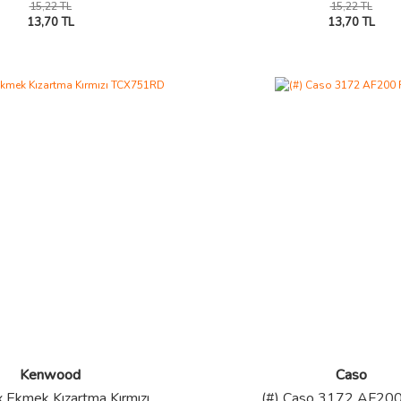
15,22 TL
15,22 TL
13,70 TL
13,70 TL
Kenwood
Caso
x Ekmek Kızartma Kırmızı
(#) Caso 3172 AF200 