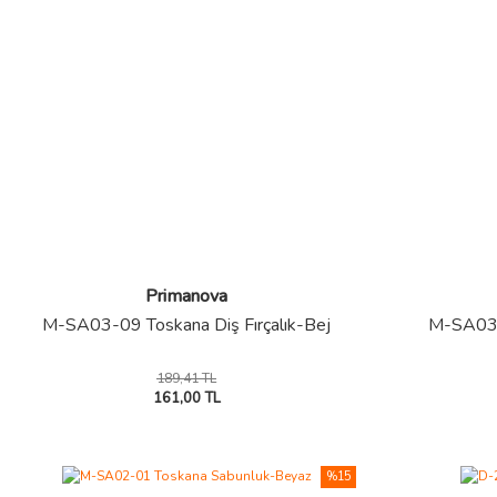
Primanova
M-SA03-09 Toskana Diş Fırçalık-Bej
M-SA03-2
189,41 TL
161,00 TL
%15