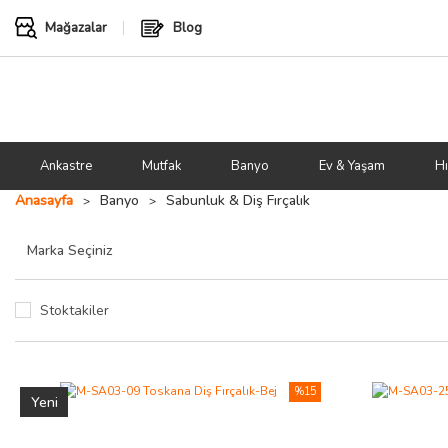
Mağazalar
Blog
Ankastre
Mutfak
Banyo
Ev & Yaşam
Hı
Anasayfa
Banyo
Sabunluk & Diş Fırçalık
Stoktakiler
%15
Yeni