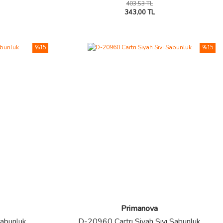
403,53 TL
343,00 TL
%15
%15
Primanova
Sabunluk
D-20960 Cartrı Siyah Sıvı Sabunluk