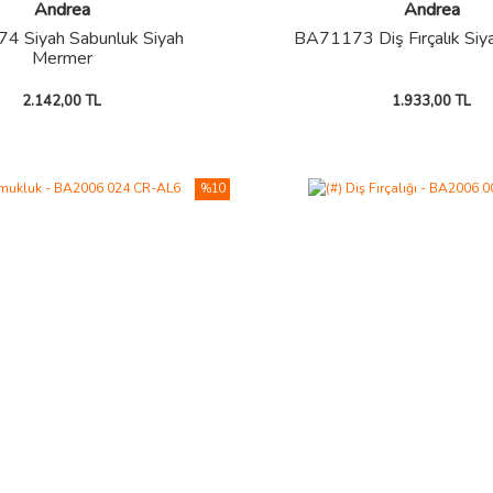
Andrea
Andrea
4 Siyah Sabunluk Siyah
BA71173 Diş Fırçalık Si
Mermer
2.142,00 TL
1.933,00 TL
%10