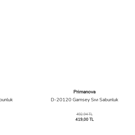
Primanova
bunluk
D-20120 Garnsey Sıvı Sabunluk
492,94 TL
419,00 TL