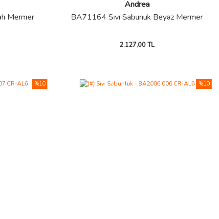
Andrea
yah Mermer
BA71164 Sıvı Sabunuk Beyaz Mermer
2.127,00 TL
%10
%10