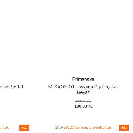
Primanova
luk-Şeffaf
M-SA03-01 Toskana Diş Fırçalık-
Beyaz
211,76 TL
180,00 TL
%15
%15