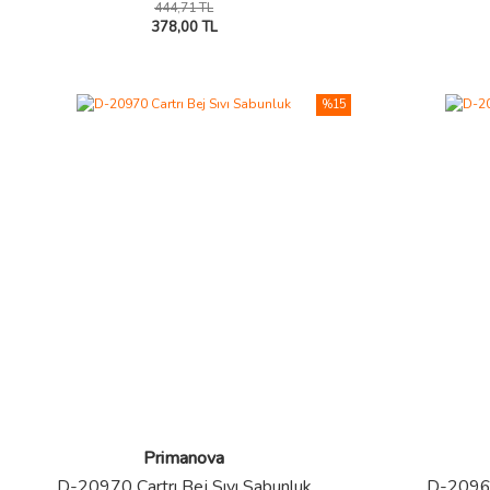
444,71 TL
378,00 TL
%15
Primanova
D-20970 Cartrı Bej Sıvı Sabunluk
D-20962 