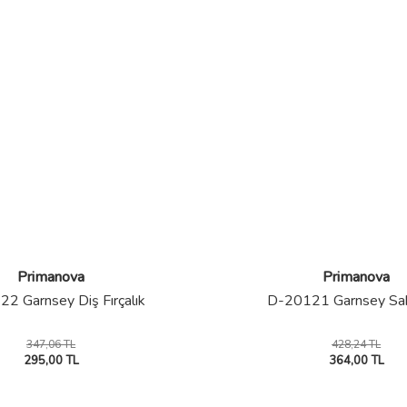
Primanova
Primanova
2 Garnsey Diş Fırçalık
D-20121 Garnsey Sa
347,06 TL
428,24 TL
295,00 TL
364,00 TL