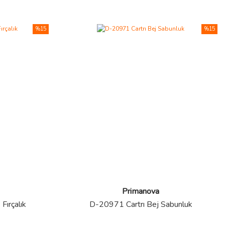
%15
%15
Primanova
Fırçalık
D-20971 Cartrı Bej Sabunluk