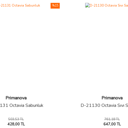
%15
Primanova
Primanova
31 Octavia Sabunluk
D-21130 Octavia Sıvı 
503,53 TL
761,18 TL
428,00 TL
647,00 TL