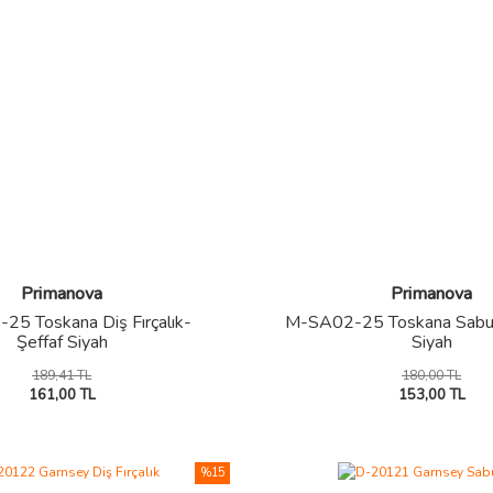
Primanova
Primanova
5 Toskana Diş Fırçalık-
M-SA02-25 Toskana Sabun
Şeffaf Siyah
Siyah
189,41 TL
180,00 TL
161,00 TL
153,00 TL
%15