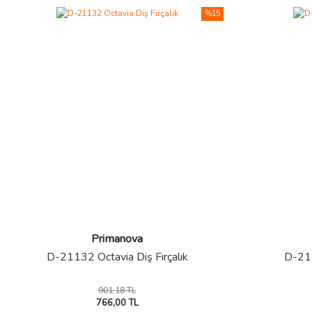
%15
Primanova
D-21132 Octavia Diş Fırçalık
D-211
901,18 TL
766,00 TL