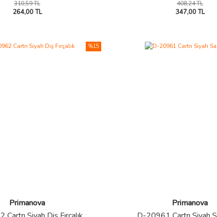
310,59 TL
408,24 TL
264,00 TL
347,00 TL
%15
Primanova
Primanova
Cartrı Siyah Diş Fırçalık
D-20961 Cartrı Siyah 