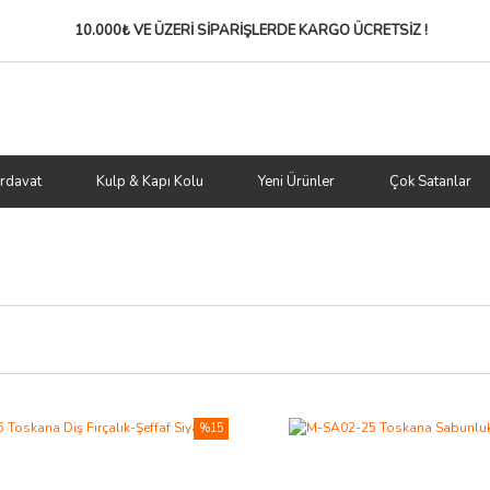
10.000₺ VE ÜZERİ SİPARİŞLERDE
KARGO ÜCRETSİZ !
rdavat
Kulp & Kapı Kolu
Yeni Ürünler
Çok Satanlar
%15