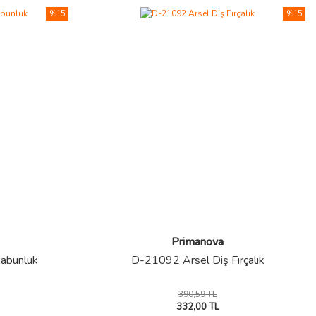
%15
%15
Primanova
Sabunluk
D-21092 Arsel Diş Fırçalık
390,59 TL
332,00 TL