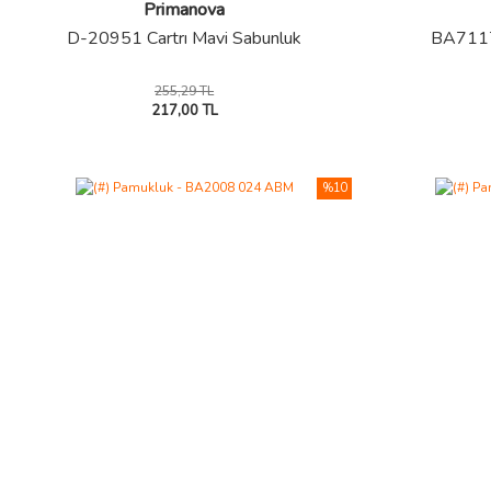
Primanova
D-20951 Cartrı Mavi Sabunluk
BA7117
255,29 TL
217,00 TL
%10