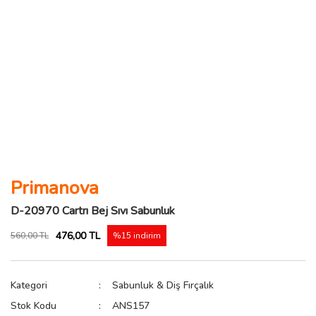
Primanova
D-20970 Cartrı Bej Sıvı Sabunluk
476,00 TL
560,00 TL
%15 indirim
Kategori
Sabunluk & Diş Fırçalık
Stok Kodu
ANS157