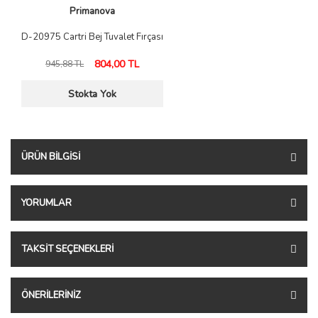
Primanova
D-20975 Cartri Bej Tuvalet Fırçası
804,00 TL
945,88 TL
Stokta Yok
ÜRÜN BILGISI
YORUMLAR
TAKSIT SEÇENEKLERI
ÖNERILERINIZ