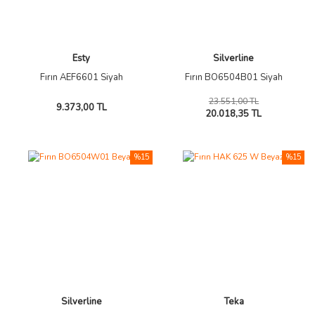
Esty
Silverline
Fırın AEF6601 Siyah
Fırın BO6504B01 Siyah
23.551,00 TL
9.373,00 TL
20.018,35 TL
%15
%15
Silverline
Teka