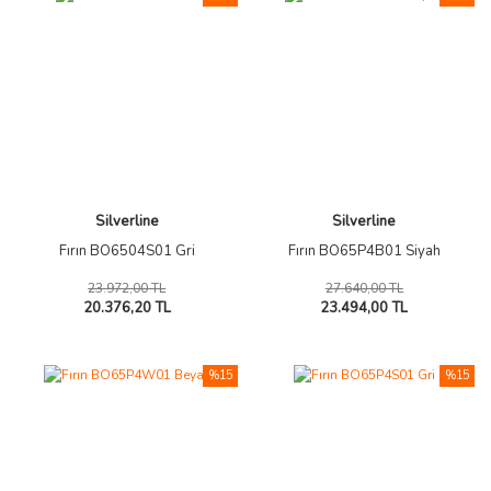
Silverline
Silverline
Fırın BO6504S01 Gri
Fırın BO65P4B01 Siyah
23.972,00 TL
27.640,00 TL
20.376,20 TL
23.494,00 TL
%15
%15