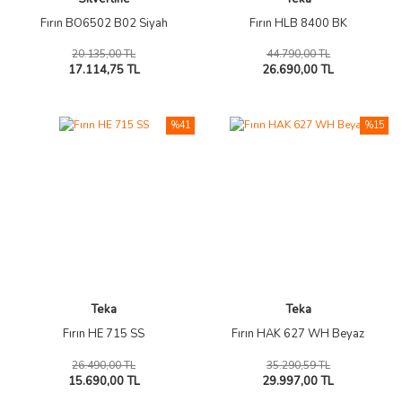
Fırın BO6502 B02 Siyah
Fırın HLB 8400 BK
20.135,00 TL
44.790,00 TL
17.114,75 TL
26.690,00 TL
%41
%15
Teka
Teka
Fırın HE 715 SS
Fırın HAK 627 WH Beyaz
26.490,00 TL
35.290,59 TL
15.690,00 TL
29.997,00 TL