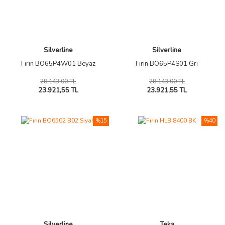
Silverline
Silverline
Fırın BO65P4W01 Beyaz
Fırın BO65P4S01 Gri
28.143,00 TL
28.143,00 TL
23.921,55 TL
23.921,55 TL
%15
%40
Silverline
Teka