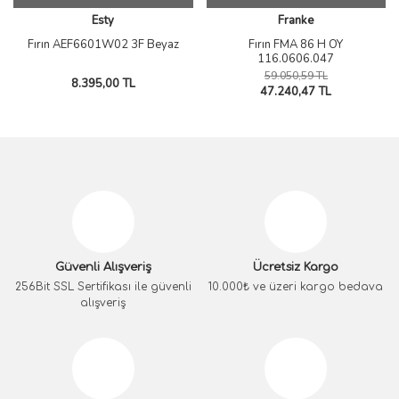
Esty
Franke
Fırın AEF6601W02 3F Beyaz
Fırın FMA 86 H OY
116.0606.047
59.050,59 TL
8.395,00 TL
47.240,47 TL
Güvenli Alışveriş
Ücretsiz Kargo
256Bit SSL Sertifikası ile güvenli
10.000₺ ve üzeri kargo bedava
alışveriş