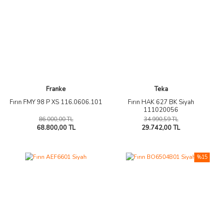
Franke
Teka
Fırın FMY 98 P XS 116.0606.101
Fırın HAK 627 BK Siyah
111020056
86.000,00 TL
34.990,59 TL
68.800,00 TL
29.742,00 TL
%15