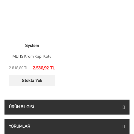
System
METIS Krom Kapı Kolu
2.536,92 TL
2.818,80 TL
Stokta Yok
ÜRÜN BILGISI
YORUMLAR