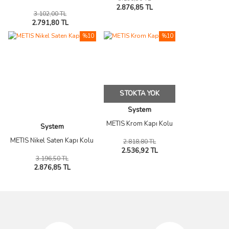
2.876,85 TL
3.102,00 TL
2.791,80 TL
%10
%10
STOKTA YOK
System
METIS Krom Kapı Kolu
System
METIS Nikel Saten Kapı Kolu
2.818,80 TL
2.536,92 TL
3.196,50 TL
2.876,85 TL