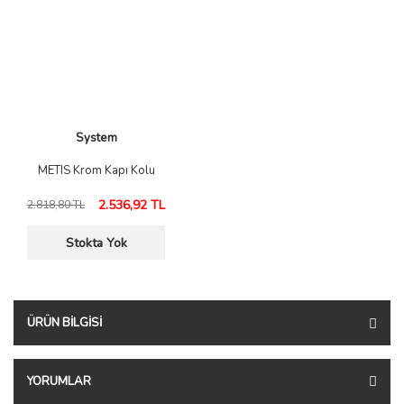
System
METIS Krom Kapı Kolu
2.536,92 TL
2.818,80 TL
Stokta Yok
ÜRÜN BILGISI
YORUMLAR