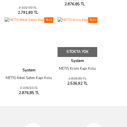
2.876,85 TL
3.102,00 TL
2.791,80 TL
%10
%10
STOKTA YOK
System
METIS Krom Kapı Kolu
System
METIS Nikel Saten Kapı Kolu
2.818,80 TL
2.536,92 TL
3.196,50 TL
2.876,85 TL