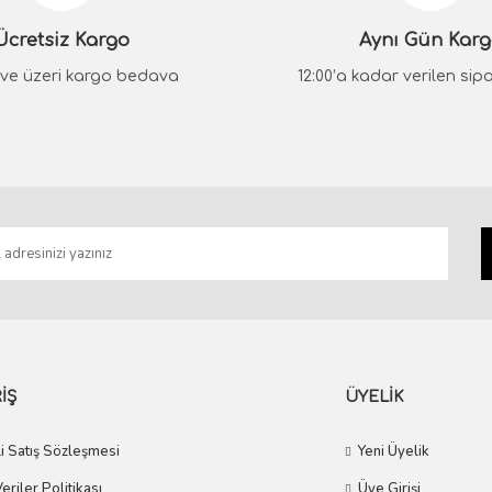
System
Ücretsiz Kargo
Aynı Gün Kar
METIS Krom Kapı Kolu
System
₺ ve üzeri kargo bedava
12:00’a kadar verilen sipar
TIS Nikel Saten Kapı Kolu
2.818,80 TL
2.536,92 TL
Gönder
3.196,50 TL
2.876,85 TL
İŞ
ÜYELİK
i Satış Sözleşmesi
Yeni Üyelik
Veriler Politikası
Üye Girişi