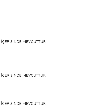
Syst
System
METIS Altın 
METIS Mat Siyah Kapı Kolu
2
3.196,50 TL
2.791,80 TL
3.102,00 TL
Sepete 
Sepete Ekle
 İÇERİSİNDE MEVCUTTUR.
 İÇERİSİNDE MEVCUTTUR.
 İÇERİSİNDE MEVCUTTUR.