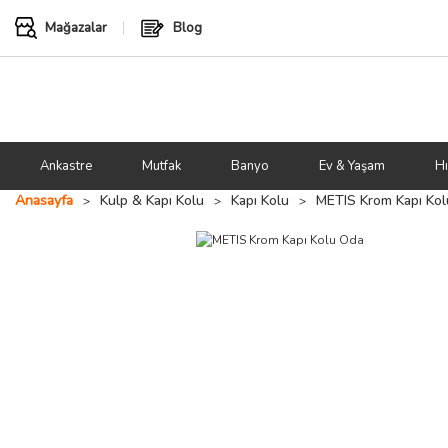
Mağazalar
Blog
Ankastre
Mutfak
Banyo
Ev & Yaşam
Hı
Anasayfa
Kulp & Kapı Kolu
Kapı Kolu
METIS Krom Kapı Ko