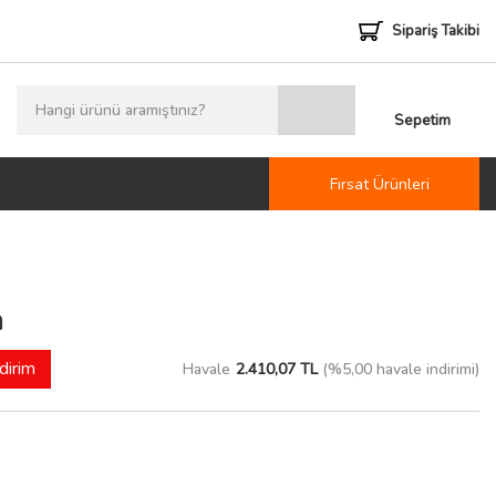
Sipariş Takibi
Sepetim
Fırsat Ürünleri
a
dirim
Havale
2.410,07 TL
(%5,00 havale indirimi)