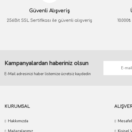
System
Güvenli Alışveriş
METIS Altın Kapı Kolu
System
256Bit SSL Sertifikası ile güvenli alışveriş
10.000
METIS Mat Siyah Kapı Kolu
ME
3.196,50 TL
2.876,85 TL
3.102,00 TL
2.791,80 TL
Kampanyalardan haberiniz olsun
E-Mail adresinizi haber listemize ücretsiz kaydedin
KURUMSAL
ALIŞVER
Hakkımızda
Mesafel
Mağazalarımız
Kişisel 