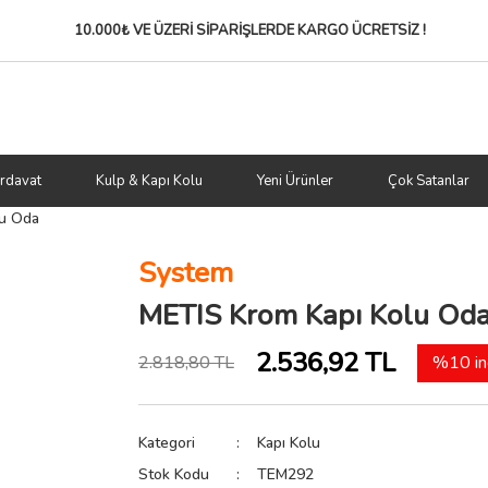
10.000₺ VE ÜZERİ SİPARİŞLERDE
KARGO ÜCRETSİZ !
rdavat
Kulp & Kapı Kolu
Yeni Ürünler
Çok Satanlar
lu Oda
System
METIS Krom Kapı Kolu Od
2.536,92 TL
2.818,80 TL
%10 in
Kategori
Kapı Kolu
Stok Kodu
TEM292