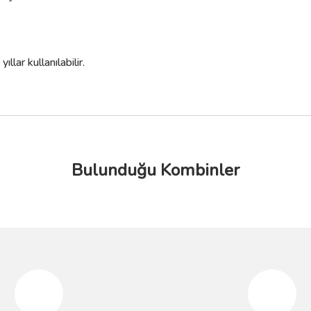
lar kullanılabilir.
Bulunduğu Kombinler
da yetersiz gördüğünüz noktaları öneri formunu kullanarak tarafımıza iletebilir
Bu ürüne ilk yorumu siz yapın!
%10
%10
Yorum Yaz
STOKTA YOK