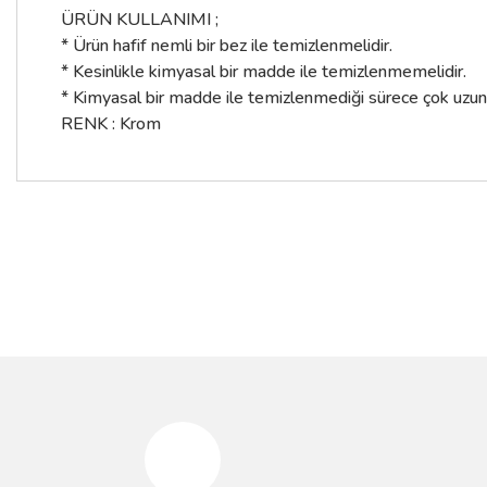
ÜRÜN KULLANIMI ;
* Ürün hafif nemli bir bez ile temizlenmelidir.
* Kesinlikle kimyasal bir madde ile temizlenmemelidir.
* Kimyasal bir madde ile temizlenmediği sürece çok uzun yıl
RENK : Krom
Bu ürünün fiyat bilgisi, resim, ürün açıklamalarında ve diğer konular
Görüş ve önerileriniz için teşekkür ederiz.
%10
%10
Ürün resmi kalitesiz, bozuk veya görüntülenemiyor.
Ürün açıklamasında eksik bilgiler bulunuyor.
Ürün bilgilerinde hatalar bulunuyor.
Ürün fiyatı diğer sitelerden daha pahalı.
Bu ürüne benzer farklı alternatifler olmalı.