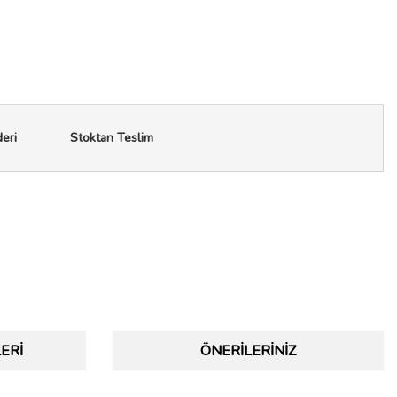
deri
Stoktan Teslim
ERI
ÖNERILERINIZ