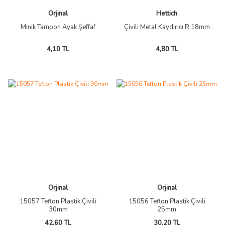
Orjinal
Hettich
Minik Tampon Ayak Şeffaf
Çivili Metal Kaydırıcı R:18mm
4,10 TL
4,80 TL
Orjinal
Orjinal
15057 Teflon Plastik Çivili
15056 Teflon Plastik Çivili
30mm
25mm
42,60 TL
30,20 TL