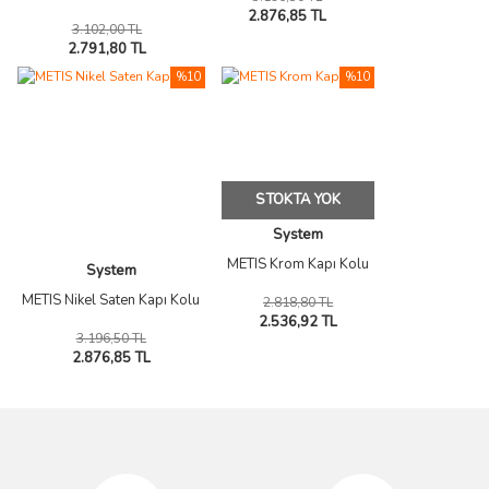
2.876,85 TL
3.102,00 TL
2.791,80 TL
%10
%10
STOKTA YOK
System
METIS Krom Kapı Kolu
System
METIS Nikel Saten Kapı Kolu
2.818,80 TL
2.536,92 TL
3.196,50 TL
2.876,85 TL