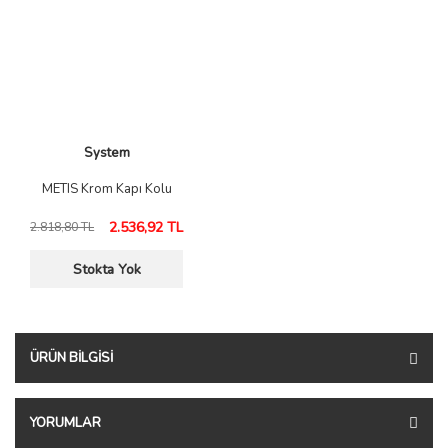
System
METIS Krom Kapı Kolu
2.536,92 TL
2.818,80 TL
Stokta Yok
ÜRÜN BILGISI
YORUMLAR