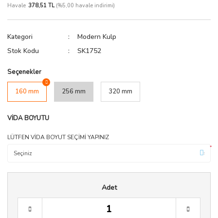
Havale
378,51 TL
(%5,00 havale indirimi)
Sıkacak
Raf Pimi
Testere
Spatula
Spot Işık
Zımba Tabancası
Kategori
Modern Kulp
Stok Kodu
SK1752
Terazi
Sürgü Kapak ve Kapı Sist
Yağdanlık & Sirkelik
Tekerler
Seçenekler
Vida Çivi Somun
160 mm
256 mm
320 mm
Vida Kapağı
VİDA BOYUTU
Zemin Koruyucu
LÜTFEN VİDA BOYUT SEÇİMİ YAPINIZ
*
Zımba Teli
Adet