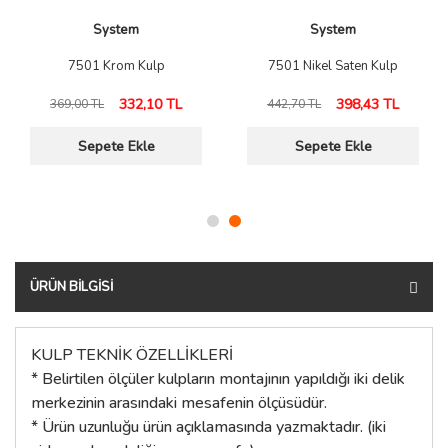
System
System
7501 Krom Kulp
7501 Nikel Saten Kulp
332,10 TL
398,43 TL
369,00 TL
442,70 TL
Sepete Ekle
Sepete Ekle
ÜRÜN BILGISI
KULP TEKNİK ÖZELLİKLERİ
* Belirtilen ölçüler kulpların montajının yapıldığı iki delik
merkezinin arasındaki mesafenin ölçüsüdür.
* Ürün uzunluğu ürün açıklamasında yazmaktadır. (iki