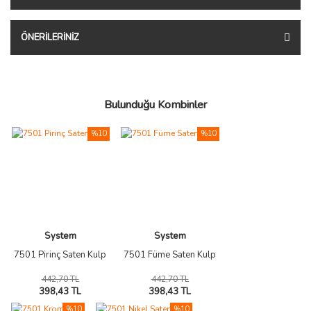
ÖNERILERINIZ
Bulunduğu Kombinler
%10
%10
System
System
7501 Pirinç Saten Kulp
7501 Füme Saten Kulp
442,70 TL
442,70 TL
398,43 TL
398,43 TL
%10
%10