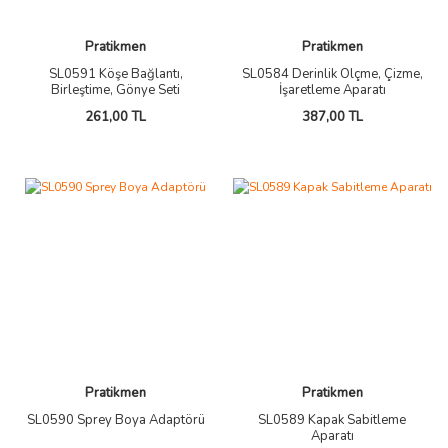
Pratikmen
Pratikmen
SL0591 Köşe Bağlantı,
SL0584 Derinlik Ölçme, Çizme,
Birleştime, Gönye Seti
İşaretleme Aparatı
261,00 TL
387,00 TL
Pratikmen
Pratikmen
SL0590 Sprey Boya Adaptörü
SL0589 Kapak Sabitleme
Aparatı