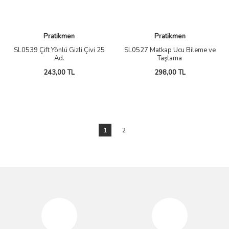
Pratikmen
Pratikmen
SL0539 Çift Yönlü Gizli Çivi 25
SL0527 Matkap Ucu Bileme ve
Ad.
Taşlama
243,00 TL
298,00 TL
1
2