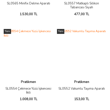
SL0565 Minifix Delme Aparatı
SL0557 Matkaplı Silikon
Tabancası Siyah
1.530,00 TL
477,00 TL
Yeni
Yeni
Pratikmen
Pratikmen
SL0554 Çekmece Yüzü İşkencesi
SL0552 Vakumlu Taşıma Aparatı
İkili
1.008,00 TL
153,00 TL