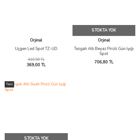
STOKTA YOK
Orjinal
Orjinal
Üçgen Led Spot TZ-UD
Tezgah Altı Beyaz Pirizli Gün Işığı
Spot
410,00 TL
706,80 TL
369,00 TL
Yeni
STOKTA YOK