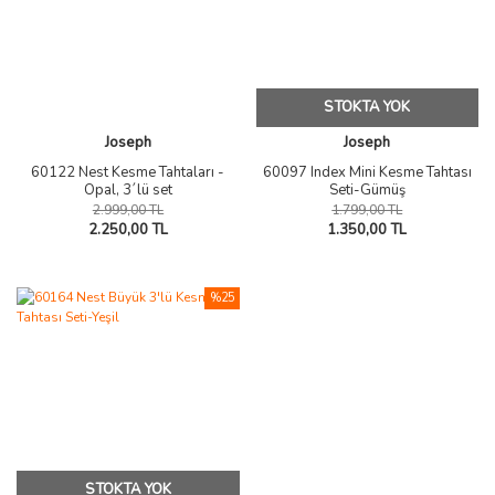
STOKTA YOK
Joseph
Joseph
60122 Nest Kesme Tahtaları -
60097 Index Mini Kesme Tahtası
Opal, 3´lü set
Seti-Gümüş
2.999,00 TL
1.799,00 TL
2.250,00 TL
1.350,00 TL
%25
STOKTA YOK