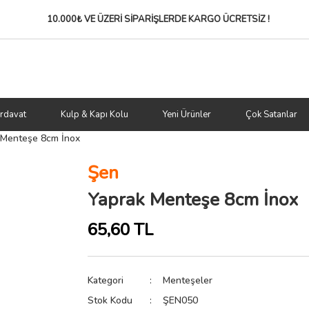
10.000₺ VE ÜZERİ SİPARİŞLERDE
KARGO ÜCRETSİZ !
rdavat
Kulp & Kapı Kolu
Yeni Ürünler
Çok Satanlar
 Menteşe 8cm İnox
Şen
Yaprak Menteşe 8cm İnox
65,60 TL
Kategori
Menteşeler
Stok Kodu
ŞEN050