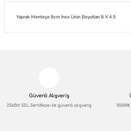
Yaprak Menteşe 8cm İnox Ürün Boyutları 8 X 4,5
Bu ürünün fiyat bilgisi, resim, ürün açıklamalarında ve diğer konular
Görüş ve önerileriniz için teşekkür ederiz.
Ürün resmi kalitesiz, bozuk veya görüntülenemiyor.
Ürün açıklamasında eksik bilgiler bulunuyor.
Güvenli Alışveriş
Ürün bilgilerinde hatalar bulunuyor.
Ürün fiyatı diğer sitelerden daha pahalı.
256Bit SSL Sertifikası ile güvenli alışveriş
10.000
Bu ürüne benzer farklı alternatifler olmalı.