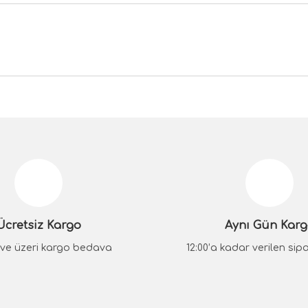
da yetersiz gördüğünüz noktaları öneri formunu kullanarak tarafımıza iletebilir
Bu ürüne ilk yorumu siz yapın!
Yorum Yaz
Ücretsiz Kargo
Aynı Gün Kar
₺ ve üzeri kargo bedava
12:00’a kadar verilen sipar