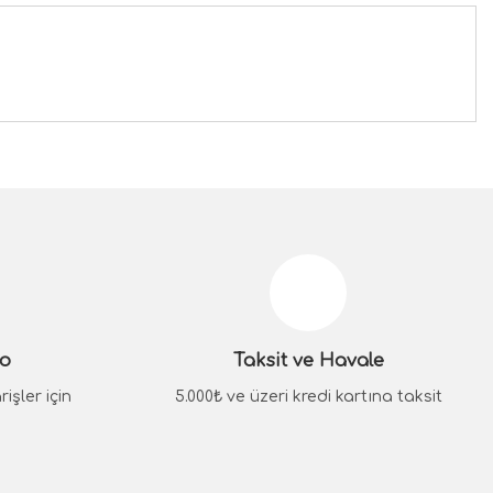
siniz.
go
Taksit ve Havale
işler için
5.000₺ ve üzeri kredi kartına taksit