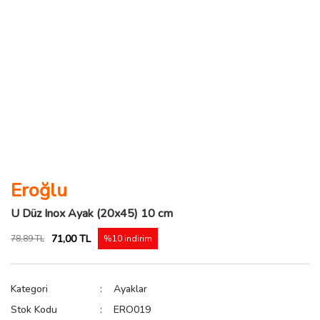
Eroğlu
U Düz Inox Ayak (20x45) 10 cm
71,00 TL
78,89 TL
%10 indirim
Kategori
Ayaklar
Stok Kodu
ERO019