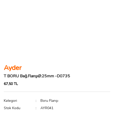
Ayder
T BORU Bağ.FlanşıØ:25mm -D0735
67,50 TL
Kategori
Boru Flanşı
Stok Kodu
AYR041