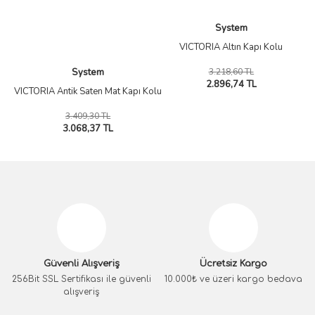
System
VICTORIA Altın Kapı Kolu
3.218,60 TL
System
2.896,74 TL
VICTORIA Antik Saten Mat Kapı Kolu
3.409,30 TL
3.068,37 TL
Güvenli Alışveriş
Ücretsiz Kargo
256Bit SSL Sertifikası ile güvenli
10.000₺ ve üzeri kargo bedava
alışveriş