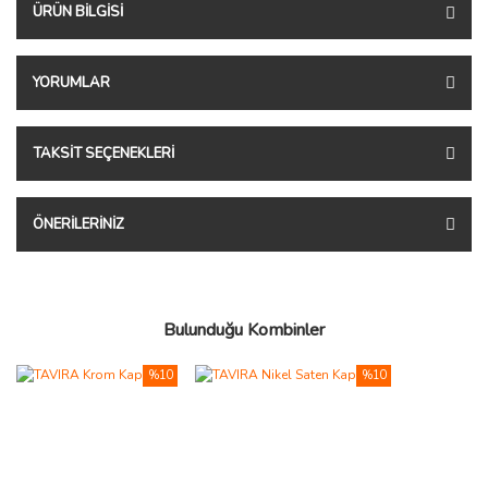
ÜRÜN BILGISI
YORUMLAR
TAKSIT SEÇENEKLERI
ÖNERILERINIZ
Bulunduğu Kombinler
%10
%10