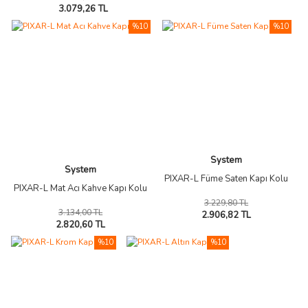
3.079,26 TL
%10
%10
System
System
PIXAR-L Füme Saten Kapı Kolu
PIXAR-L Mat Acı Kahve Kapı Kolu
3.229,80 TL
3.134,00 TL
2.906,82 TL
2.820,60 TL
%10
%10