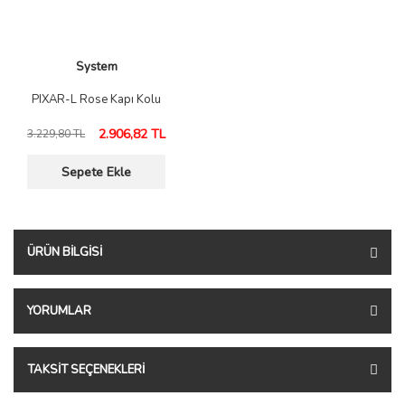
System
PIXAR-L Rose Kapı Kolu
2.906,82 TL
3.229,80 TL
Sepete Ekle
ÜRÜN BILGISI
YORUMLAR
TAKSIT SEÇENEKLERI