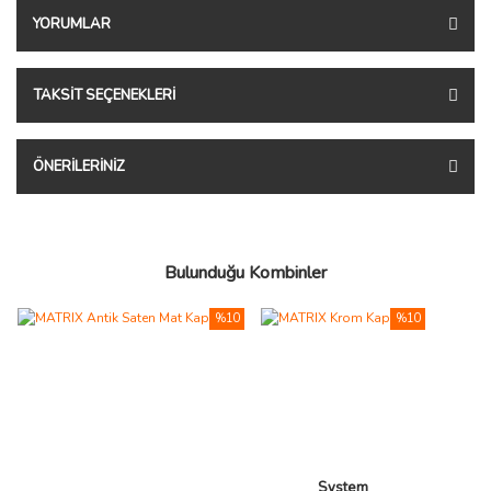
YORUMLAR
TAKSIT SEÇENEKLERI
ÖNERILERINIZ
Bulunduğu Kombinler
%10
%10
System