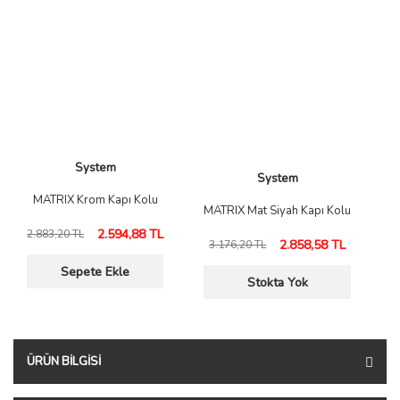
System
System
MATRIX Krom Kapı Kolu
MATRIX Mat Siyah Kapı Kolu
2.594,88 TL
2.883,20 TL
2.858,58 TL
3.176,20 TL
Sepete Ekle
Stokta Yok
ÜRÜN BILGISI