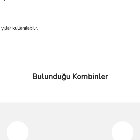
lar kullanılabilir.
Bulunduğu Kombinler
da yetersiz gördüğünüz noktaları öneri formunu kullanarak tarafımıza iletebilir
Bu ürüne ilk yorumu siz yapın!
%10
%10
Yorum Yaz