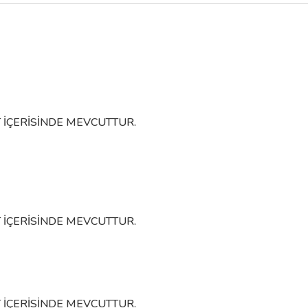
System
LUCINA Altın Kapı Kolu
Sy
LUCINA Mat Acı
3.301,83 TL
3.668,70 TL
3.554,60 TL
Sepete Ekle
 İÇERİSİNDE MEVCUTTUR.
Stok
 İÇERİSİNDE MEVCUTTUR.
 İÇERİSİNDE MEVCUTTUR.