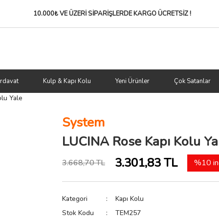
10.000₺ VE ÜZERİ SİPARİŞLERDE
KARGO ÜCRETSİZ !
rdavat
Kulp & Kapı Kolu
Yeni Ürünler
Çok Satanlar
lu Yale
System
LUCINA Rose Kapı Kolu Ya
3.301,83 TL
3.668,70 TL
%10 in
Kategori
Kapı Kolu
Stok Kodu
TEM257