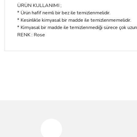
ÜRÜN KULLANIMI ;
* Ürün hafif nemli bir bez ile temizlenmelidir.
* Kesinlikle kimyasal bir madde ile temizlenmemelidir.
* Kimyasal bir madde ile temizlenmediği sürece çok uzun yıl
RENK : Rose
Bu ürünün fiyat bilgisi, resim, ürün açıklamalarında ve diğer konular
Görüş ve önerileriniz için teşekkür ederiz.
%10
%10
Ürün resmi kalitesiz, bozuk veya görüntülenemiyor.
Ürün açıklamasında eksik bilgiler bulunuyor.
Ürün bilgilerinde hatalar bulunuyor.
Ürün fiyatı diğer sitelerden daha pahalı.
Bu ürüne benzer farklı alternatifler olmalı.