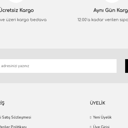
STOKTA YOK
Ücretsiz Kargo
Aynı Gün Kar
System
STOKTA YOK
₺ ve üzeri kargo bedava
12:00’a kadar verilen sipar
LUCINA Krom Kapı Kolu
System
3.212,30 TL
INA Mat Acı Kahve Kapı Kolu
Gönder
2.891,07 TL
3.554,60 TL
3.199,14 TL
İŞ
ÜYELİK
i Satış Sözleşmesi
Yeni Üyelik
Veriler Politikası
Üye Girişi