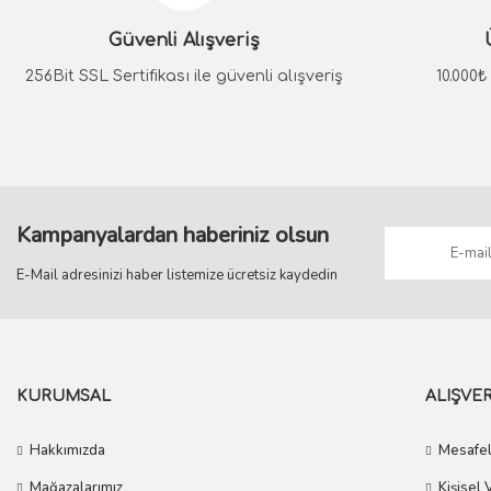
Güvenli Alışveriş
System
System
LUCINA Altın Kapı Kolu
256Bit SSL Sertifikası ile güvenli alışveriş
LUCINA Rose Kapı Kolu
10.000
3.668,70 TL
3.668,70 TL
LUC
3.301,83 TL
3.301,83 TL
Kampanyalardan haberiniz olsun
E-Mail adresinizi haber listemize ücretsiz kaydedin
KURUMSAL
ALIŞVER
Hakkımızda
Mesafel
Mağazalarımız
Kişisel 