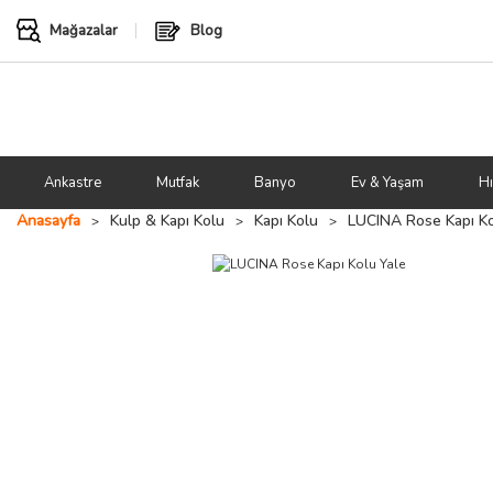
Mağazalar
Blog
Ankastre
Mutfak
Banyo
Ev & Yaşam
Hı
Anasayfa
Kulp & Kapı Kolu
Kapı Kolu
LUCINA Rose Kapı Ko