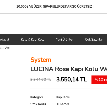
10.000₺ VE ÜZERİ SİPARİŞLERDE
KARGO ÜCRETSİZ !
rdavat
Kulp & Kapı Kolu
Yeni Ürünler
Çok Satanlar
olu Wc
System
LUCINA Rose Kapı Kolu W
3.550,14 TL
3.944,60 TL
%10 in
Kategori
Kapı Kolu
Stok Kodu
TEM258