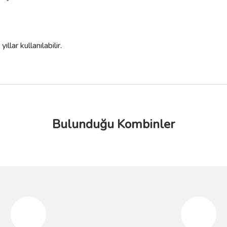
lar kullanılabilir.
Bulunduğu Kombinler
da yetersiz gördüğünüz noktaları öneri formunu kullanarak tarafımıza iletebilir
Bu ürüne ilk yorumu siz yapın!
%10
%10
Yorum Yaz