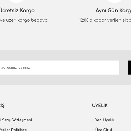
STOKTA YOK
Ücretsiz Kargo
Aynı Gün Kar
System
STOKTA YOK
₺ ve üzeri kargo bedava
12:00’a kadar verilen sipar
LUCINA Krom Kapı Kolu
System
3.212,30 TL
INA Mat Acı Kahve Kapı Kolu
Gönder
2.891,07 TL
3.554,60 TL
3.199,14 TL
İŞ
ÜYELİK
i Satış Sözleşmesi
Yeni Üyelik
Veriler Politikası
Üye Girişi