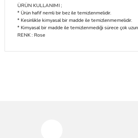
ÜRÜN KULLANIMI ;
* Ürün hafif nemli bir bez ile temizlenmelidir.
* Kesinlikle kimyasal bir madde ile temizlenmemelidir.
* Kimyasal bir madde ile temizlenmediği sürece çok uzun yıl
RENK : Rose
Bu ürünün fiyat bilgisi, resim, ürün açıklamalarında ve diğer konular
Görüş ve önerileriniz için teşekkür ederiz.
%10
%10
Ürün resmi kalitesiz, bozuk veya görüntülenemiyor.
Ürün açıklamasında eksik bilgiler bulunuyor.
Ürün bilgilerinde hatalar bulunuyor.
Ürün fiyatı diğer sitelerden daha pahalı.
Bu ürüne benzer farklı alternatifler olmalı.