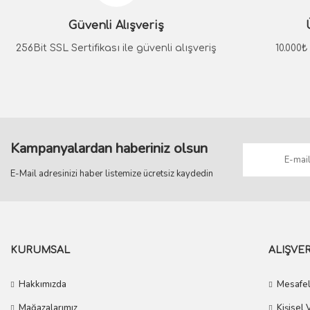
Güvenli Alışveriş
System
System
LUCINA Altın Kapı Kolu
256Bit SSL Sertifikası ile güvenli alışveriş
LUCINA Rose Kapı Kolu
10.000
3.668,70 TL
3.668,70 TL
LUC
3.301,83 TL
3.301,83 TL
Kampanyalardan haberiniz olsun
E-Mail adresinizi haber listemize ücretsiz kaydedin
KURUMSAL
ALIŞVER
Hakkımızda
Mesafel
Mağazalarımız
Kişisel 