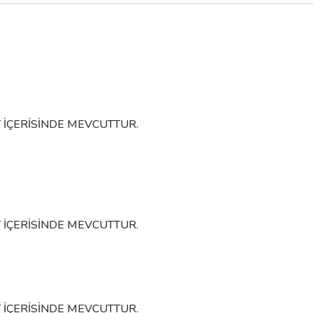
System
LUCINA Altın Kapı Kolu
Sy
LUCINA Mat Acı
3.301,83 TL
3.668,70 TL
3.554,60 TL
Sepete Ekle
 İÇERİSİNDE MEVCUTTUR.
Stok
 İÇERİSİNDE MEVCUTTUR.
 İÇERİSİNDE MEVCUTTUR.