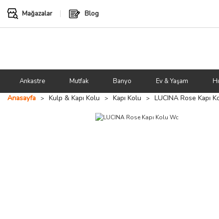
Mağazalar
Blog
Ankastre
Mutfak
Banyo
Ev & Yaşam
Hı
Anasayfa
Kulp & Kapı Kolu
Kapı Kolu
LUCINA Rose Kapı K