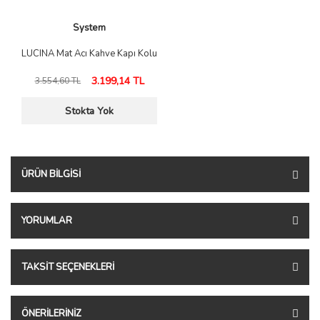
System
LUCINA Mat Acı Kahve Kapı Kolu
3.199,14 TL
3.554,60 TL
Stokta Yok
ÜRÜN BILGISI
YORUMLAR
TAKSIT SEÇENEKLERI
ÖNERILERINIZ