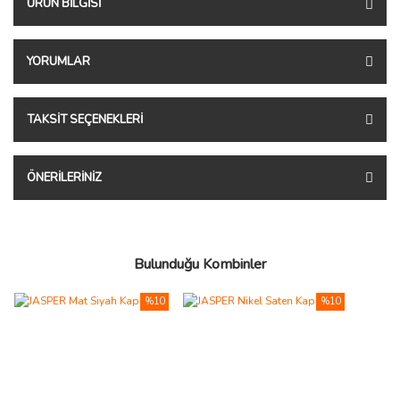
ÜRÜN BILGISI
YORUMLAR
TAKSIT SEÇENEKLERI
ÖNERILERINIZ
Bulunduğu Kombinler
%10
%10