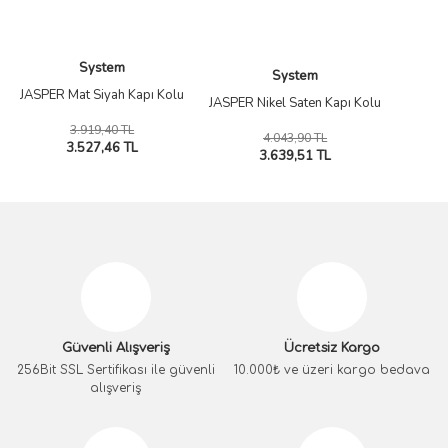
System
System
JASPER Mat Siyah Kapı Kolu
JASPER Nikel Saten Kapı Kolu
3.919,40 TL
4.043,90 TL
3.527,46 TL
3.639,51 TL
Güvenli Alışveriş
Ücretsiz Kargo
256Bit SSL Sertifikası ile güvenli
10.000₺ ve üzeri kargo bedava
alışveriş