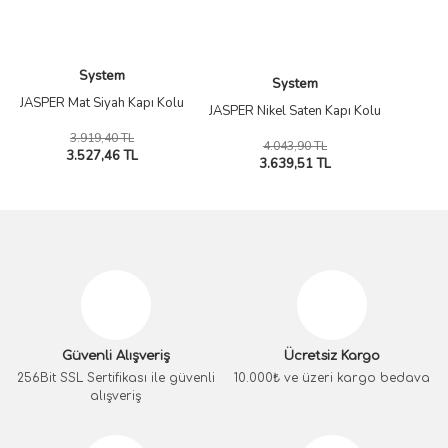
System
System
JASPER Mat Siyah Kapı Kolu
JASPER Nikel Saten Kapı Kolu
3.919,40 TL
4.043,90 TL
3.527,46 TL
3.639,51 TL
Güvenli Alışveriş
Ücretsiz Kargo
256Bit SSL Sertifikası ile güvenli
10.000₺ ve üzeri kargo bedava
alışveriş