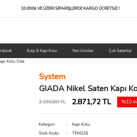
10.000₺ VE ÜZERİ SİPARİŞLERDE
KARGO ÜCRETSİZ !
rdavat
Kulp & Kapı Kolu
Yeni Ürünler
Çok Satanlar
apı Kolu Oda
System
GIADA Nikel Saten Kapı K
2.871,72 TL
3.190,80 TL
%10 in
Kategori
Kapı Kolu
Stok Kodu
TEM226