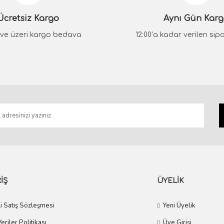
Ücretsiz Kargo
Aynı Gün Kar
System
GIADA Krom Kapı Kolu
₺ ve üzeri kargo bedava
12:00’a kadar verilen sipar
System
GIADA Nikel Saten Kapı Kolu
2.813,20 TL
2.531,88 TL
Gönder
3.190,80 TL
2.871,72 TL
İŞ
ÜYELİK
i Satış Sözleşmesi
Yeni Üyelik
Veriler Politikası
Üye Girişi