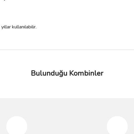
lar kullanılabilir.
Bulunduğu Kombinler
da yetersiz gördüğünüz noktaları öneri formunu kullanarak tarafımıza iletebilir
Bu ürüne ilk yorumu siz yapın!
%10
%10
Yorum Yaz