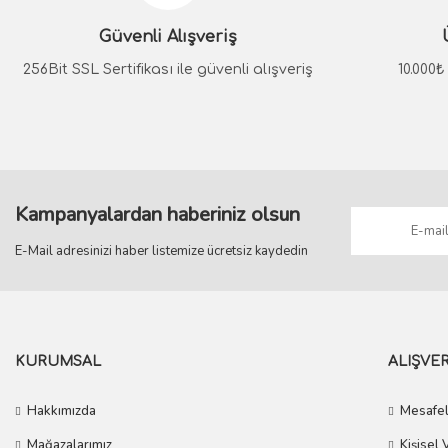
Güvenli Alışveriş
System
256Bit SSL Sertifikası ile güvenli alışveriş
10.000
System
GIADA Mat Siyah Kapı Kolu
GIADA Füme Saten Kapı Kolu
3.096,40 TL
3.190,80 TL
2.786,76 TL
2.871,72 TL
Kampanyalardan haberiniz olsun
E-Mail adresinizi haber listemize ücretsiz kaydedin
KURUMSAL
ALIŞVER
Hakkımızda
Mesafel
Mağazalarımız
Kişisel 