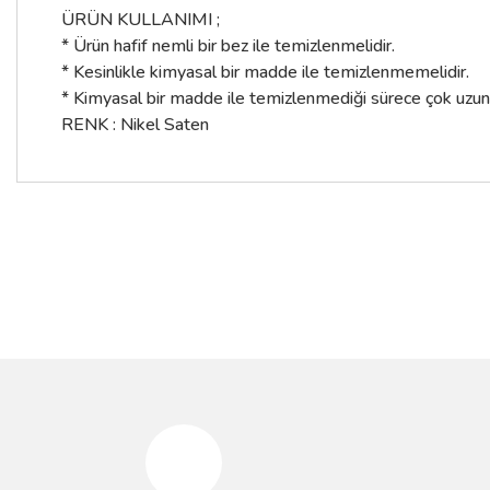
ÜRÜN KULLANIMI ;
* Ürün hafif nemli bir bez ile temizlenmelidir.
* Kesinlikle kimyasal bir madde ile temizlenmemelidir.
* Kimyasal bir madde ile temizlenmediği sürece çok uzun yıl
RENK : Nikel Saten
Bu ürünün fiyat bilgisi, resim, ürün açıklamalarında ve diğer konular
Görüş ve önerileriniz için teşekkür ederiz.
%10
%10
Ürün resmi kalitesiz, bozuk veya görüntülenemiyor.
Ürün açıklamasında eksik bilgiler bulunuyor.
Ürün bilgilerinde hatalar bulunuyor.
Ürün fiyatı diğer sitelerden daha pahalı.
Bu ürüne benzer farklı alternatifler olmalı.