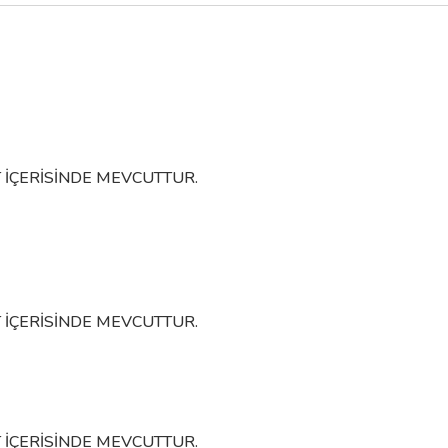
System
Sys
GIADA Mat Siyah Kapı Kolu
GIADA Füme Sa
2.786,76 TL
3.096,40 TL
3.190,80 TL
Sepete Ekle
 İÇERİSİNDE MEVCUTTUR.
Sepet
 İÇERİSİNDE MEVCUTTUR.
 İÇERİSİNDE MEVCUTTUR.