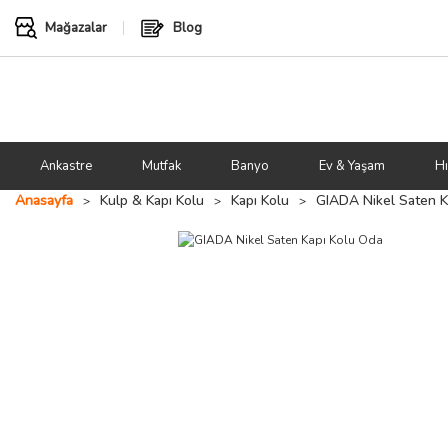
Mağazalar
Blog
Ankastre
Mutfak
Banyo
Ev & Yaşam
Hı
Anasayfa
Kulp & Kapı Kolu
Kapı Kolu
GIADA Nikel Saten K