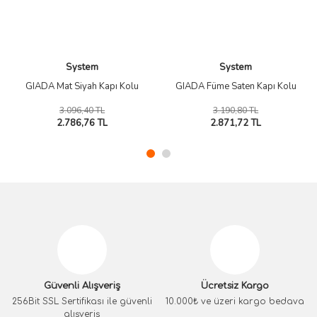
System
System
GIADA Mat Siyah Kapı Kolu
GIADA Füme Saten Kapı Kolu
3.096,40 TL
3.190,80 TL
2.786,76 TL
2.871,72 TL
Güvenli Alışveriş
Ücretsiz Kargo
256Bit SSL Sertifikası ile güvenli
10.000₺ ve üzeri kargo bedava
alışveriş