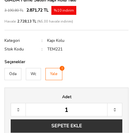
Sıkacak
Raf Pimi
Testere
2.871,72 TL
3.190,80 TL
%10 indirim
Spatula
Spot Işık
Zımba Tabancası
Havale
2.728,13 TL
(%5,00 havale indirimi)
Terazi
Sürgü Kapak ve Kapı Sist
Kategori
Kapı Kolu
Yağdanlık & Sirkelik
Tekerler
Stok Kodu
TEM221
Vida Çivi Somun
Seçenekler
Vida Kapağı
Oda
Wc
Yale
Zemin Koruyucu
Zımba Teli
Adet
SEPETE EKLE