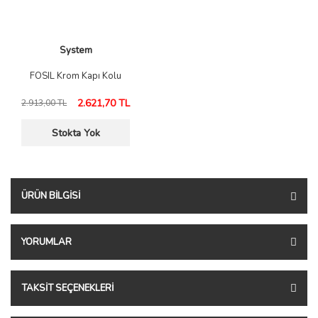
System
FOSIL Krom Kapı Kolu
2.621,70 TL
2.913,00 TL
Stokta Yok
ÜRÜN BILGISI
YORUMLAR
TAKSIT SEÇENEKLERI