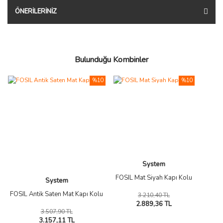
ÖNERILERINIZ
Bulunduğu Kombinler
%10
%10
System
FOSIL Mat Siyah Kapı Kolu
System
FOSIL Antik Saten Mat Kapı Kolu
3.210,40 TL
2.889,36 TL
3.507,90 TL
3.157,11 TL