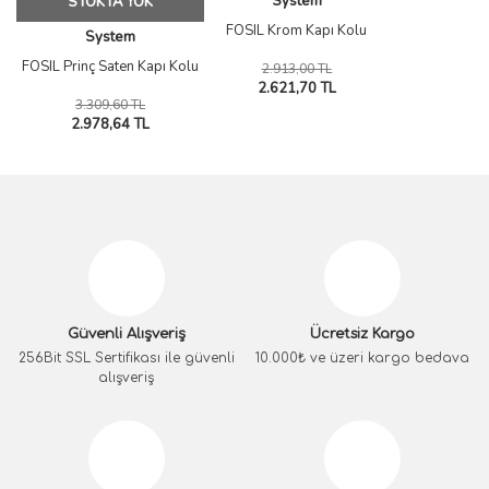
System
STOKTA YOK
FOSIL Krom Kapı Kolu
System
FOSIL Prinç Saten Kapı Kolu
2.913,00 TL
2.621,70 TL
3.309,60 TL
2.978,64 TL
Güvenli Alışveriş
Ücretsiz Kargo
256Bit SSL Sertifikası ile güvenli
10.000₺ ve üzeri kargo bedava
alışveriş