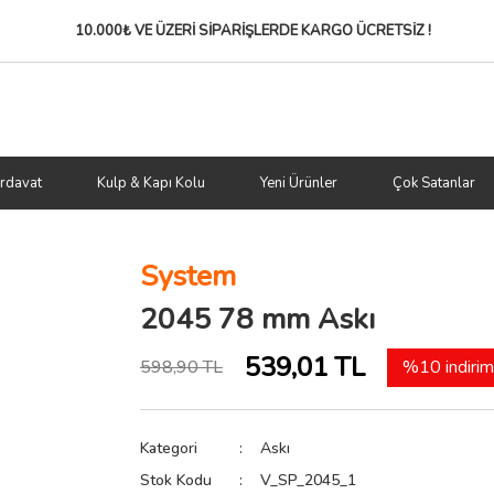
10.000₺ VE ÜZERİ SİPARİŞLERDE
KARGO ÜCRETSİZ !
rdavat
Kulp & Kapı Kolu
Yeni Ürünler
Çok Satanlar
System
2045 78 mm Askı
539,01 TL
598,90 TL
%10 indirim
Kategori
Askı
Stok Kodu
V_SP_2045_1