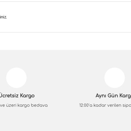
niz.
da yetersiz gördüğünüz noktaları öneri formunu kullanarak tarafımıza iletebilir
Bu ürüne ilk yorumu siz yapın!
Yorum Yaz
Ücretsiz Kargo
Aynı Gün Kar
₺ ve üzeri kargo bedava
12:00’a kadar verilen sipar