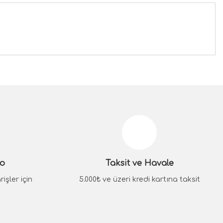
siniz.
go
Taksit ve Havale
işler için
5.000₺ ve üzeri kredi kartına taksit