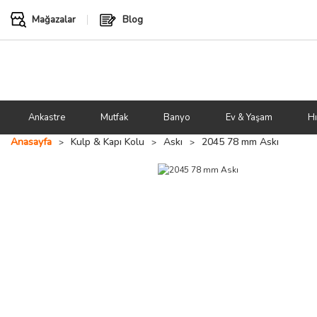
Mağazalar
Blog
Ankastre
Mutfak
Banyo
Ev & Yaşam
Hı
Anasayfa
Kulp & Kapı Kolu
Askı
2045 78 mm Askı