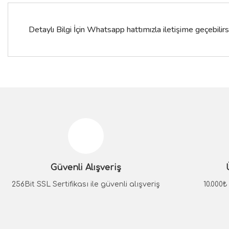
Detaylı Bilgi İçin Whatsapp hattımızla iletişime geçebilirsi
Bu ürünün fiyat bilgisi, resim, ürün açıklamalarında ve diğer konular
Görüş ve önerileriniz için teşekkür ederiz.
Ürün resmi kalitesiz, bozuk veya görüntülenemiyor.
Ürün açıklamasında eksik bilgiler bulunuyor.
Güvenli Alışveriş
Ürün bilgilerinde hatalar bulunuyor.
Ürün fiyatı diğer sitelerden daha pahalı.
256Bit SSL Sertifikası ile güvenli alışveriş
10.000
Bu ürüne benzer farklı alternatifler olmalı.