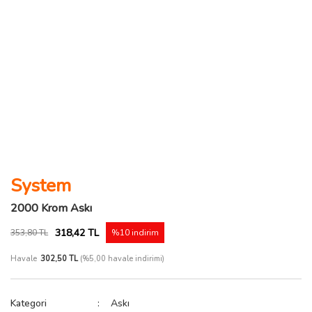
System
2000 Krom Askı
318,42 TL
353,80 TL
%10 indirim
Havale
302,50 TL
(%5,00 havale indirimi)
Kategori
Askı