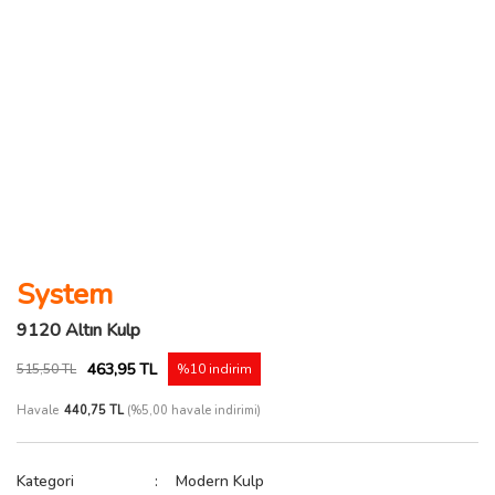
System
9120 Altın Kulp
463,95 TL
515,50 TL
%10 indirim
Havale
440,75 TL
(%5,00 havale indirimi)
Kategori
Modern Kulp