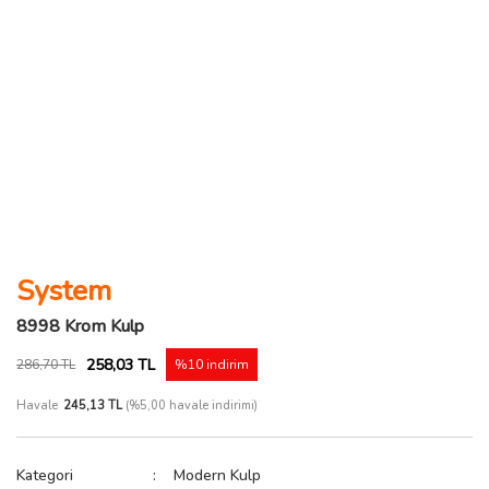
System
8998 Krom Kulp
258,03 TL
286,70 TL
%10 indirim
Havale
245,13 TL
(%5,00 havale indirimi)
Kategori
Modern Kulp