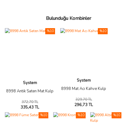
Bulunduğu Kombinler
%10
%10
System
System
8998 Mat Acı Kahve Kulp
8998 Antik Saten Mat Kulp
329,70 TL
372,70 TL
296,73 TL
335,43 TL
%10
%10
%10