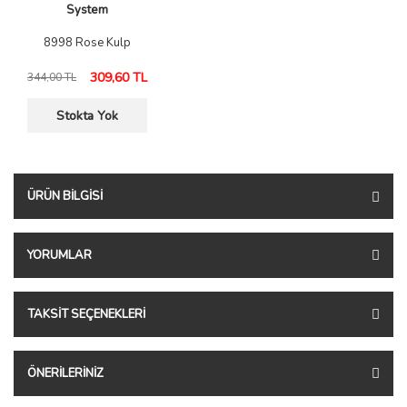
System
8998 Rose Kulp
309,60 TL
344,00 TL
Stokta Yok
ÜRÜN BILGISI
YORUMLAR
TAKSIT SEÇENEKLERI
ÖNERILERINIZ