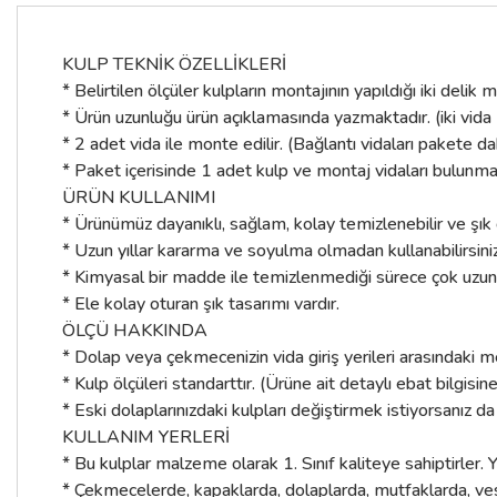
KULP TEKNİK ÖZELLİKLERİ
* Belirtilen ölçüler kulpların montajının yapıldığı iki deli
* Ürün uzunluğu ürün açıklamasında yazmaktadır. (iki vida
* 2 adet vida ile monte edilir. (Bağlantı vidaları pakete dah
* Paket içerisinde 1 adet kulp ve montaj vidaları bulunma
ÜRÜN KULLANIMI
* Ürünümüz dayanıklı, sağlam, kolay temizlenebilir ve şı
* Uzun yıllar kararma ve soyulma olmadan kullanabilirsiniz
* Kimyasal bir madde ile temizlenmediği sürece çok uzun yıl
* Ele kolay oturan şık tasarımı vardır.
ÖLÇÜ HAKKINDA
* Dolap veya çekmecenizin vida giriş yerileri arasındaki m
* Kulp ölçüleri standarttır. (Ürüne ait detaylı ebat bilgisin
* Eski dolaplarınızdaki kulpları değiştirmek istiyorsanız da
KULLANIM YERLERİ
* Bu kulplar malzeme olarak 1. Sınıf kaliteye sahiptirler. Y
* Çekmecelerde, kapaklarda, dolaplarda, mutfaklarda, ves