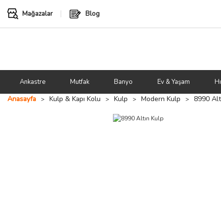
Mağazalar
Blog
Ankastre
Mutfak
Banyo
Ev & Yaşam
Hı
Anasayfa
Kulp & Kapı Kolu
Kulp
Modern Kulp
8990 Alt