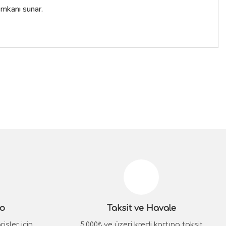
imkanı sunar.
siniz.
go
Taksit ve Havale
işler için
5.000₺ ve üzeri kredi kartına taksit