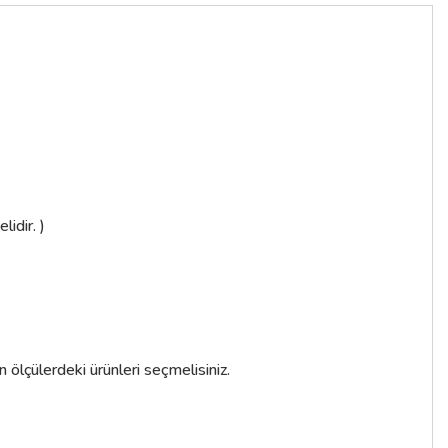
ulp
 TL
idir. )
n ölçülerdeki ürünleri seçmelisiniz.