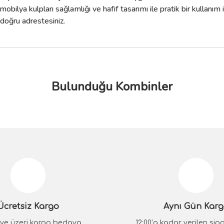
bilya kulpları sağlamlığı ve hafif tasarımı ile pratik bir kullanım 
 doğru adrestesiniz.
Bulunduğu Kombinler
da yetersiz gördüğünüz noktaları öneri formunu kullanarak tarafımıza iletebilir
Bu ürüne ilk yorumu siz yapın!
%10
Yorum Yaz
tem
Ücretsiz Kargo
Aynı Gün Kar
Saten Kulp
₺ ve üzeri kargo bedava
12:00’a kadar verilen sipar