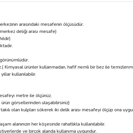
System
System
8990 Nikel Saten K
8990 Füme Saten Kulp
k merkezinin arasındaki mesafenin ölçüsüdür.
274,23
274,23 TL
304,70 TL
304,70 TL
 merkez deliği arası mesafe)
ildir)
Sepete Ekle
Sepete Ekle
ktadır.
k görünümlüdür.
.( Kimyasal ürünler kullanmadan, hafif nemli bir bez ile temizlenmel
lar kullanılabilir.
esafeyi metre ile ölçünüz.
e ürün görsellerinden ulaşabilirsiniz)
 takılı olan kulpları sökerek iki delik arası mesafeyi ölçüp ona uygu
aşam alanınızın her köşesinde rahatlıkla kullanılabilir.
tiyerlerde ve birçok alanda kullanıma uygundur.