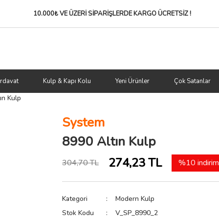
10.000₺ VE ÜZERİ SİPARİŞLERDE
KARGO ÜCRETSİZ !
rdavat
Kulp & Kapı Kolu
Yeni Ürünler
Çok Satanlar
ın Kulp
System
8990 Altın Kulp
274,23 TL
304,70 TL
%10 indirim
Kategori
Modern Kulp
Stok Kodu
V_SP_8990_2