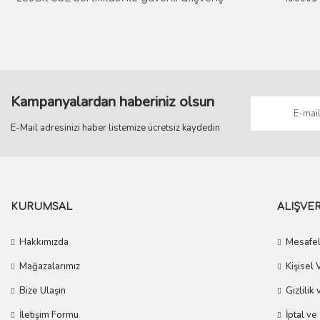
274,23 TL
304,7
304,70 TL
274,2
274,23 TL
Kampanyalardan haberiniz olsun
E-Mail adresinizi haber listemize ücretsiz kaydedin
KURUMSAL
ALIŞVER
Hakkımızda
Mesafel
Mağazalarımız
Kişisel 
Bize Ulaşın
Gizlilik
İletişim Formu
İptal ve