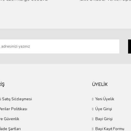
0 TL
3 TL
Gönder
İŞ
ÜYELİK
i Satış Sözleşmesi
Yeni Üyelik
Veriler Politikası
Üye Girişi
 ve Güvenlik
Bayi Girişi
 İade Şartları
Bayi Kayıt Formu