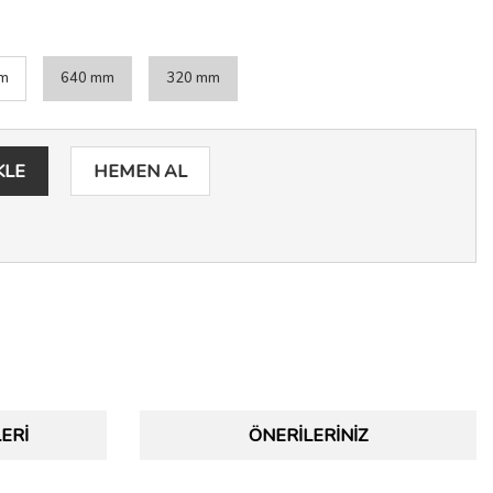
m
640 mm
320 mm
KLE
HEMEN AL
ERI
ÖNERILERINIZ