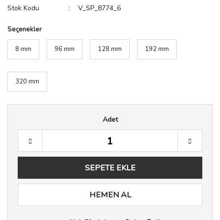
Stok Kodu
V_SP_8774_6
Seçenekler
8 mm
96 mm
128 mm
192 mm
320 mm
Adet
SEPETE EKLE
HEMEN AL