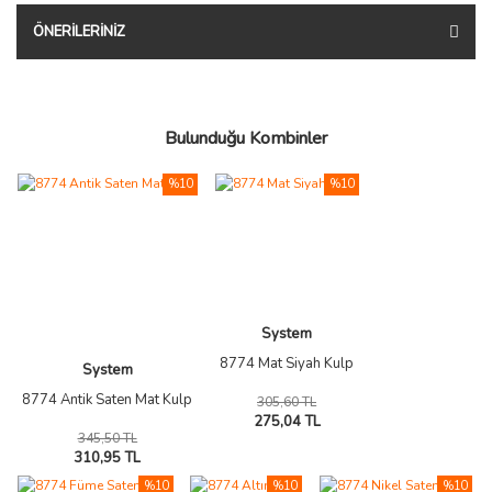
ÖNERILERINIZ
Bulunduğu Kombinler
%10
%10
System
8774 Mat Siyah Kulp
System
8774 Antik Saten Mat Kulp
305,60 TL
275,04 TL
345,50 TL
310,95 TL
%10
%10
%10