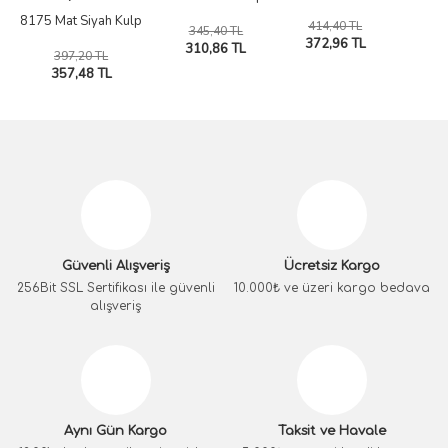
8175 Mat Siyah Kulp
414,40 TL
345,40 TL
372,96 TL
310,86 TL
397,20 TL
357,48 TL
Güvenli Alışveriş
Ücretsiz Kargo
256Bit SSL Sertifikası ile güvenli
10.000₺ ve üzeri kargo bedava
alışveriş
Aynı Gün Kargo
Taksit ve Havale