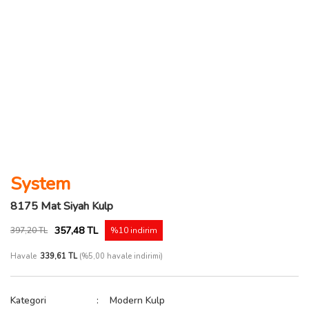
System
8175 Mat Siyah Kulp
357,48 TL
397,20 TL
%10 indirim
Havale
339,61 TL
(%5,00 havale indirimi)
Kategori
Modern Kulp