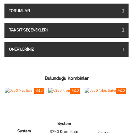
YORUMLAR
TAKSIT SEÇENEKLERI
ÖNERILERINIZ
Bulunduğu Kombinler
%10
%10
%10
System
System
6250 Krom Kulp