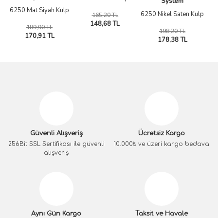
System
6250 Mat Siyah Kulp
6250 Nikel Saten Kulp
165,20 TL
148,68 TL
189,90 TL
198,20 TL
170,91 TL
178,38 TL
Güvenli Alışveriş
Ücretsiz Kargo
256Bit SSL Sertifikası ile güvenli
10.000₺ ve üzeri kargo bedava
alışveriş
Aynı Gün Kargo
Taksit ve Havale