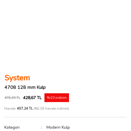
System
4708 128 mm Kulp
428,67 TL
476,30 TL
%10 indirim
Havale
407,24 TL
(%5,00 havale indirimi)
Kategori
Modern Kulp