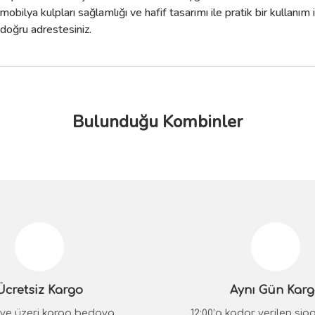
bilya kulpları sağlamlığı ve hafif tasarımı ile pratik bir kullanım 
 doğru adrestesiniz.
Bulunduğu Kombinler
da yetersiz gördüğünüz noktaları öneri formunu kullanarak tarafımıza iletebilir
Bu ürüne ilk yorumu siz yapın!
Yorum Yaz
Ücretsiz Kargo
Aynı Gün Kar
₺ ve üzeri kargo bedava
12:00’a kadar verilen sipar