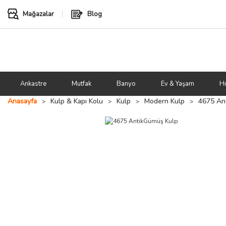
Mağazalar
Blog
Ankastre
Mutfak
Banyo
Ev & Yaşam
Hı
Anasayfa
Kulp & Kapı Kolu
Kulp
Modern Kulp
4675 An