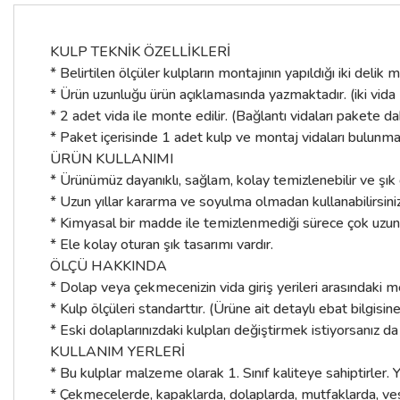
KULP TEKNİK ÖZELLİKLERİ
* Belirtilen ölçüler kulpların montajının yapıldığı iki deli
* Ürün uzunluğu ürün açıklamasında yazmaktadır. (iki vida
* 2 adet vida ile monte edilir. (Bağlantı vidaları pakete dah
* Paket içerisinde 1 adet kulp ve montaj vidaları bulunma
ÜRÜN KULLANIMI
* Ürünümüz dayanıklı, sağlam, kolay temizlenebilir ve şı
* Uzun yıllar kararma ve soyulma olmadan kullanabilirsiniz
* Kimyasal bir madde ile temizlenmediği sürece çok uzun yıl
* Ele kolay oturan şık tasarımı vardır.
ÖLÇÜ HAKKINDA
* Dolap veya çekmecenizin vida giriş yerileri arasındaki m
* Kulp ölçüleri standarttır. (Ürüne ait detaylı ebat bilgisin
* Eski dolaplarınızdaki kulpları değiştirmek istiyorsanız da
KULLANIM YERLERİ
* Bu kulplar malzeme olarak 1. Sınıf kaliteye sahiptirler. Y
* Çekmecelerde, kapaklarda, dolaplarda, mutfaklarda, ves