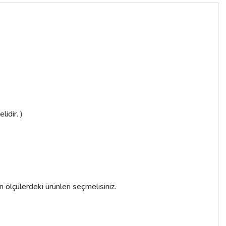
h Kulp
,03 TL
le
idir. )
n ölçülerdeki ürünleri seçmelisiniz.