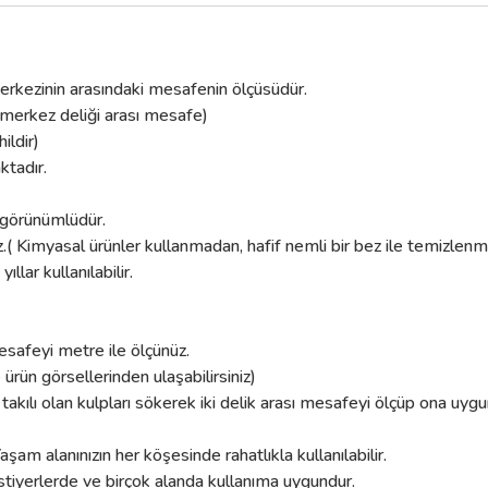
System
System
4675 Mat Siya
k merkezinin arasındaki mesafenin ölçüsüdür.
4675 Antik Saten Mat Kulp
582
646,70 TL
 merkez deliği arası mesafe)
657,99 TL
731,10 TL
ildir)
Sepete Ek
ktadır.
Sepete Ekle
k görünümlüdür.
.( Kimyasal ürünler kullanmadan, hafif nemli bir bez ile temizlenmel
lar kullanılabilir.
esafeyi metre ile ölçünüz.
e ürün görsellerinden ulaşabilirsiniz)
 takılı olan kulpları sökerek iki delik arası mesafeyi ölçüp ona uygu
aşam alanınızın her köşesinde rahatlıkla kullanılabilir.
tiyerlerde ve birçok alanda kullanıma uygundur.