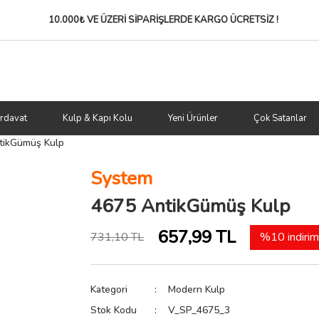
10.000₺ VE ÜZERİ SİPARİŞLERDE
KARGO ÜCRETSİZ !
rdavat
Kulp & Kapı Kolu
Yeni Ürünler
Çok Satanlar
tikGümüş Kulp
System
4675 AntikGümüş Kulp
657,99 TL
731,10 TL
%10 indirim
Kategori
Modern Kulp
Stok Kodu
V_SP_4675_3