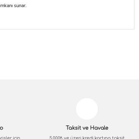
imkanı sunar.
siniz.
go
Taksit ve Havale
işler için
5.000₺ ve üzeri kredi kartına taksit