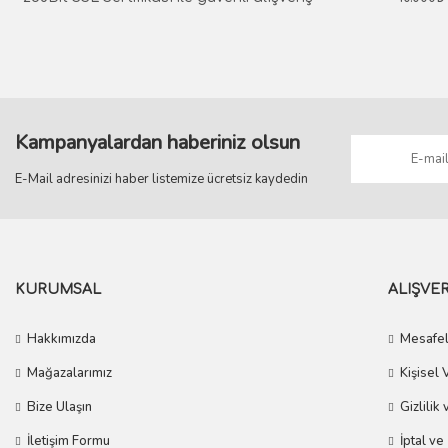
731,10 TL
657,99 TL
Kampanyalardan haberiniz olsun
E-Mail adresinizi haber listemize ücretsiz kaydedin
KURUMSAL
ALIŞVER
Hakkımızda
Mesafel
Mağazalarımız
Kişisel 
Bize Ulaşın
Gizlilik
İletişim Formu
İptal ve