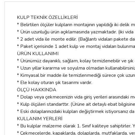
KULP TEKNİK ÖZELLİKLERİ
* Belirtilen ölçüler kulpların montajının yapıldığı iki deli
* Ürün uzunluğu ürün açıklamasında yazmaktadır. (iki vida
* 2 adet vida ile monte edilir. (Bağlantı vidaları pakete dah
* Paket içerisinde 1 adet kulp ve montaj vidaları bulunma
ÜRÜN KULLANIMI
* Ürünümüz dayanıklı, sağlam, kolay temizlenebilir ve şı
* Uzun yıllar kararma ve soyulma olmadan kullanabilirsiniz
* Kimyasal bir madde ile temizlenmediği sürece çok uzun yıl
* Ele kolay oturan şık tasarımı vardır.
ÖLÇÜ HAKKINDA
* Dolap veya çekmecenizin vida giriş yerileri arasındaki m
* Kulp ölçüleri standarttır. (Ürüne ait detaylı ebat bilgisin
* Eski dolaplarınızdaki kulpları değiştirmek istiyorsanız da
KULLANIM YERLERİ
* Bu kulplar malzeme olarak 1. Sınıf kaliteye sahiptirler. Y
* Çekmecelerde, kapaklarda, dolaplarda, mutfaklarda, ves