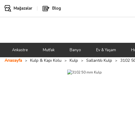
Mağazalar
Blog
Ankastre
Mutfak
Banyo
Ev & Yaşam
Hı
Anasayfa
Kulp & Kapı Kolu
Kulp
Sallantılı Kulp
3102 5