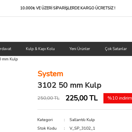
10.000₺ VE ÜZERİ SİPARİŞLERDE
KARGO ÜCRETSİZ !
rdavat
Kulp & Kapı Kolu
Yeni Ürünler
Çok Satanlar
0 mm Kulp
System
3102 50 mm Kulp
225,00 TL
250,00 TL
%10 indirim
Kategori
Sallantılı Kulp
Stok Kodu
V_SP_3102_1