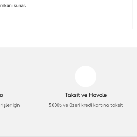
imkanı sunar.
siniz.
go
Taksit ve Havale
işler için
5.000₺ ve üzeri kredi kartına taksit