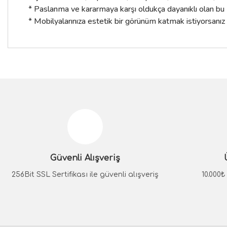
* Paslanma ve kararmaya karşı oldukça dayanıklı olan bu mo
* Mobilyalarınıza estetik bir görünüm katmak istiyorsanız
Bu ürünün fiyat bilgisi, resim, ürün açıklamalarında ve diğer konular
Görüş ve önerileriniz için teşekkür ederiz.
Ürün resmi kalitesiz, bozuk veya görüntülenemiyor.
Ürün açıklamasında eksik bilgiler bulunuyor.
Güvenli Alışveriş
Ürün bilgilerinde hatalar bulunuyor.
Ürün fiyatı diğer sitelerden daha pahalı.
256Bit SSL Sertifikası ile güvenli alışveriş
10.000
Bu ürüne benzer farklı alternatifler olmalı.