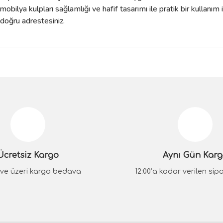
bilya kulpları sağlamlığı ve hafif tasarımı ile pratik bir kullanım 
 doğru adrestesiniz.
da yetersiz gördüğünüz noktaları öneri formunu kullanarak tarafımıza iletebilir
Bu ürüne ilk yorumu siz yapın!
Yorum Yaz
Ücretsiz Kargo
Aynı Gün Kar
₺ ve üzeri kargo bedava
12:00’a kadar verilen sipar