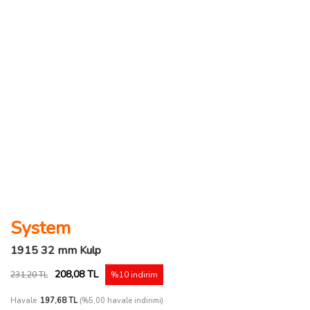
System
1915 32 mm Kulp
208,08 TL
231,20 TL
%10 indirim
Havale
197,68 TL
(%5,00 havale indirimi)