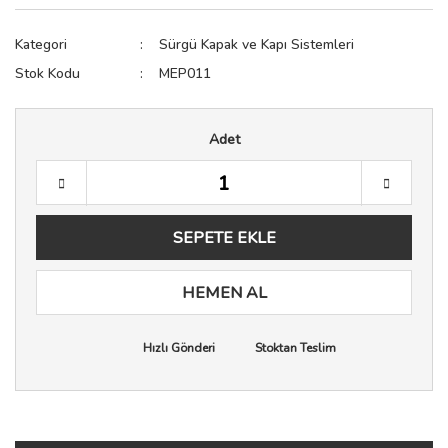
Sıkacak
Raf Pimi
Testere
Kategori
Sürgü Kapak ve Kapı Sistemleri
Spatula
Spot Işık
Zımba Tabancası
Stok Kodu
MEP011
Terazi
Sürgü Kapak ve Kapı Sist
Adet
Yağdanlık & Sirkelik
Tekerler
Vida Çivi Somun
Vida Kapağı
SEPETE EKLE
Zemin Koruyucu
HEMEN AL
Zımba Teli
Hızlı Gönderi
Stoktan Teslim