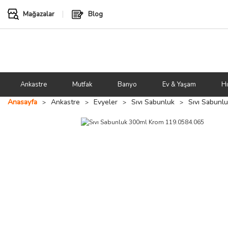
Mağazalar
Blog
Ankastre
Mutfak
Banyo
Ev & Yaşam
Hı
Anasayfa
Ankastre
Evyeler
Sıvı Sabunluk
Sıvı Sabunl