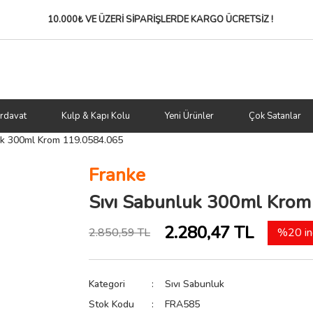
10.000₺ VE ÜZERİ SİPARİŞLERDE
KARGO ÜCRETSİZ !
rdavat
Kulp & Kapı Kolu
Yeni Ürünler
Çok Satanlar
uk 300ml Krom 119.0584.065
Franke
Sıvı Sabunluk 300ml Kro
2.280,47 TL
2.850,59 TL
%20 in
Kategori
Sıvı Sabunluk
Stok Kodu
FRA585