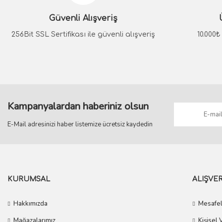
Ürün açıklamasında eksik bilgiler bulunuyor.
Güvenli Alışveriş
Ürün bilgilerinde hatalar bulunuyor.
Ürün fiyatı diğer sitelerden daha pahalı.
256Bit SSL Sertifikası ile güvenli alışveriş
10.000
Bu ürüne benzer farklı alternatifler olmalı.
Kampanyalardan haberiniz olsun
E-Mail adresinizi haber listemize ücretsiz kaydedin
KURUMSAL
ALIŞVER
Hakkımızda
Mesafel
Mağazalarımız
Kişisel 