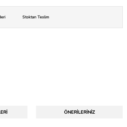
deri
Stoktan Teslim
ERI
ÖNERILERINIZ