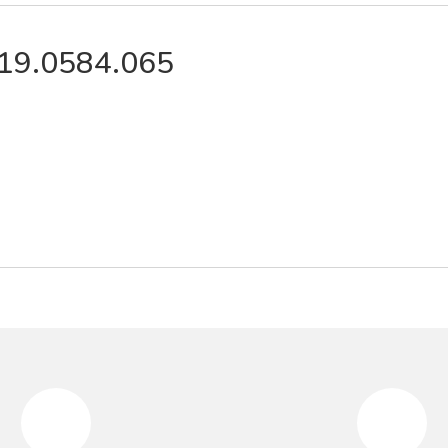
119.0584.065
da yetersiz gördüğünüz noktaları öneri formunu kullanarak tarafımıza iletebilir
Bu ürüne ilk yorumu siz yapın!
Yorum Yaz