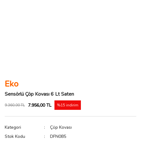
Eko
Sensörlü Çöp Kovası 6 Lt Saten
7.956,00 TL
9.360,00 TL
%15 indirim
Kategori
Çöp Kovası
Stok Kodu
DFN085