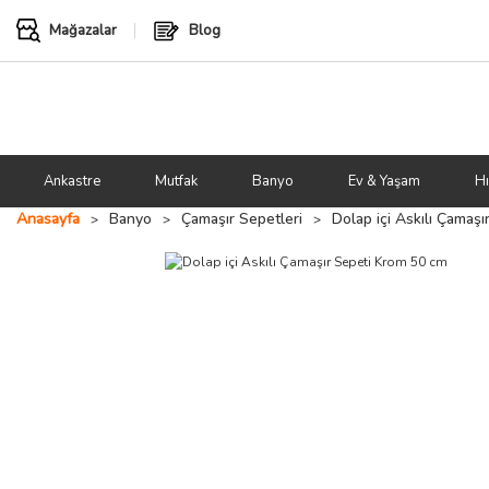
Mağazalar
Blog
Ankastre
Mutfak
Banyo
Ev & Yaşam
Hı
Anasayfa
Banyo
Çamaşır Sepetleri
Dolap içi Askılı Çamaş