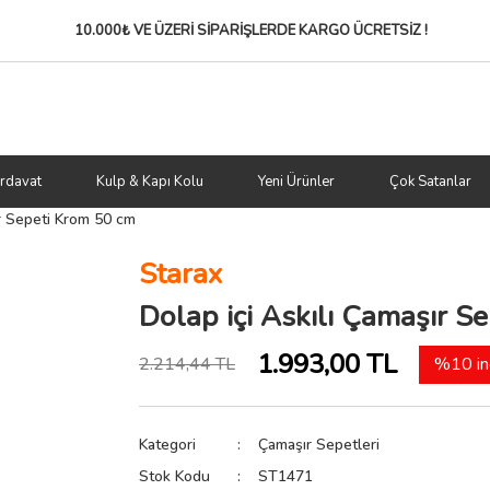
10.000₺ VE ÜZERİ SİPARİŞLERDE
KARGO ÜCRETSİZ !
rdavat
Kulp & Kapı Kolu
Yeni Ürünler
Çok Satanlar
ır Sepeti Krom 50 cm
Starax
Dolap içi Askılı Çamaşır S
1.993,00 TL
2.214,44 TL
%10 in
Kategori
Çamaşır Sepetleri
Stok Kodu
ST1471