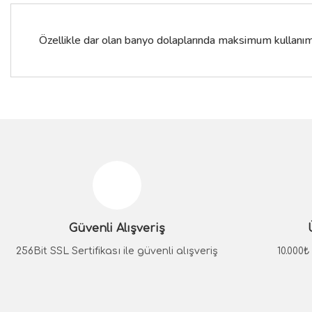
Özellikle dar olan banyo dolaplarında maksimum kullanım 
Bu ürünün fiyat bilgisi, resim, ürün açıklamalarında ve diğer konular
Görüş ve önerileriniz için teşekkür ederiz.
Ürün resmi kalitesiz, bozuk veya görüntülenemiyor.
Ürün açıklamasında eksik bilgiler bulunuyor.
Güvenli Alışveriş
Ürün bilgilerinde hatalar bulunuyor.
Ürün fiyatı diğer sitelerden daha pahalı.
256Bit SSL Sertifikası ile güvenli alışveriş
10.000
Bu ürüne benzer farklı alternatifler olmalı.