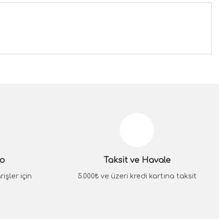
siniz.
go
Taksit ve Havale
işler için
5.000₺ ve üzeri kredi kartına taksit