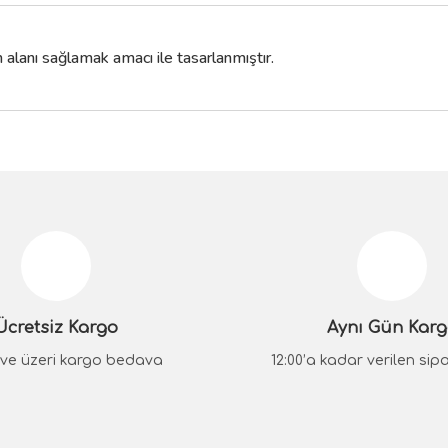
alanı sağlamak amacı ile tasarlanmıştır.
da yetersiz gördüğünüz noktaları öneri formunu kullanarak tarafımıza iletebilir
Bu ürüne ilk yorumu siz yapın!
Yorum Yaz
Ücretsiz Kargo
Aynı Gün Kar
₺ ve üzeri kargo bedava
12:00’a kadar verilen sipar