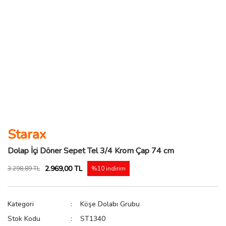
Starax
Dolap İçi Döner Sepet Tel 3/4 Krom Çap 74 cm
2.969,00 TL
3.298,89 TL
%10 indirim
Kategori
Köşe Dolabı Grubu
Stok Kodu
ST1340